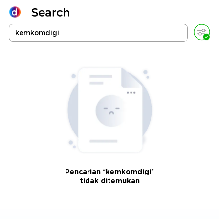
Yang sedang ramai dicari
Loading...
Promoted
Terakhir yang dicari
Pencarian “kemkomdigi”
tidak ditemukan