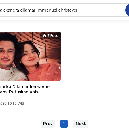
C
dang ramai dicari
7 Foto
.
ed
 yang dicari
andra Dilamar Immanuel
Kami Putuskan untuk
2026 16:13 WIB
Prev
1
Next