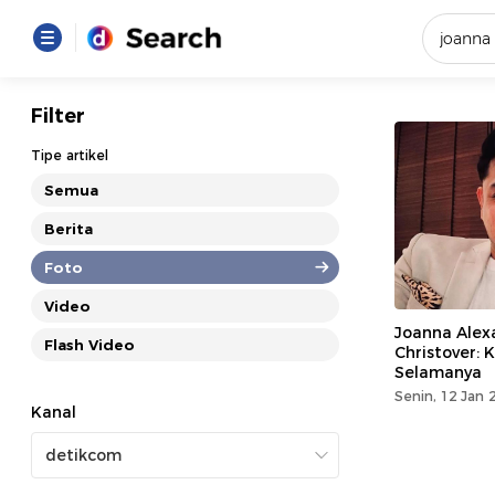
Yang se
Filter
Loading..
Tipe artikel
Semua
Promot
Berita
Foto
Terakhir
Loading...
Video
Joanna Alex
Flash Video
Christover: 
Selamanya
Senin, 12 Jan 
Kanal