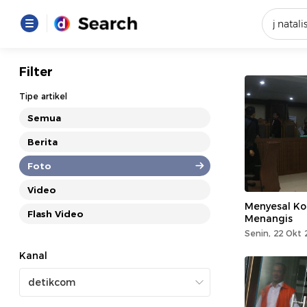
Yang se
Filter
Loading..
Tipe artikel
Semua
Promot
Berita
Foto
Terakhir
Loading...
Video
Menyesal Kor
Flash Video
Menangis
Senin, 22 Okt 
Kanal