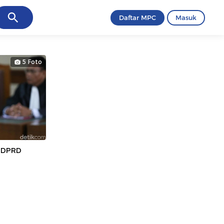
ancel
Daftar MPC
Masuk
5 Foto
a DPRD