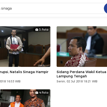
C
dang ramai dicari
5 Foto
.
ed
 yang dicari
upsi, Natalis Sinaga Hampir
Sidang Perdana Wakil Ketu
Lampung Tengah
2018 16:53 WIB
Senin, 02 Jul 2018 18:21 WIB
4 Foto