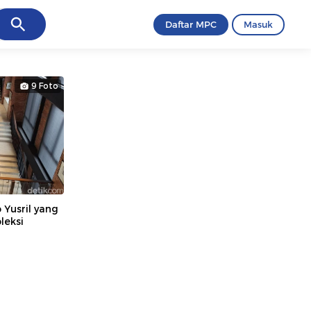
ancel
Daftar MPC
Masuk
9 Foto
 Yusril yang
leksi