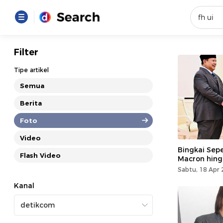
Yang se
Filter
Loading..
Tipe artikel
Semua
Promot
Berita
Foto
Terakhir
Loading...
Video
Bingkai Sep
Flash Video
Macron hin
Sabtu, 18 Apr 
Kanal