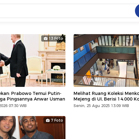
C
dang ramai dicari
13 Foto
.
ed
 yang dicari
ekan: Prabowo Temui Putin-
Melihat Ruang Koleksi Menko
gga Pingsannya Anwar Usman
Mejeng di UI, Berisi 14.000 Ko
2026 07:30 WIB
Senin, 25 Agu 2025 13:09 WIB
7 Foto