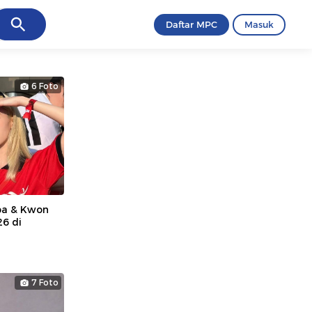
ancel
Daftar MPC
Masuk
6 Foto
pa & Kwon
26 di
7 Foto