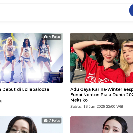
C
dang ramai dicari
4 Foto
.
ed
 yang dicari
 Debut di Lollapalooza
Adu Gaya Karina-Winter aes
Eunbi Nonton Piala Dunia 20
Meksiko
lu
Sabtu, 13 Jun 2026 22:00 WIB
7 Foto