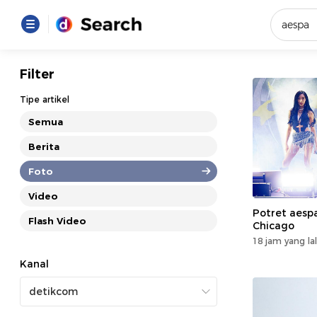
Yang se
Filter
Loading..
Tipe artikel
Semua
Promot
Berita
Foto
Terakhir
Loading...
Video
Potret aespa
Flash Video
Chicago
18 jam yang la
Kanal