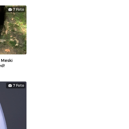
7 Foto
 Meski
ed!
7 Foto