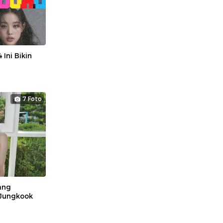
 Ini Bikin
7 Foto
ang
 Jungkook