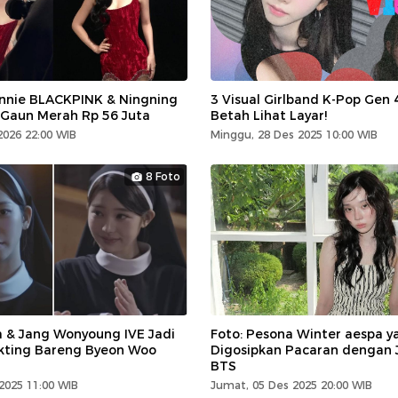
nnie BLACKPINK & Ningning
3 Visual Girlband K-Pop Gen 4
 Gaun Merah Rp 56 Juta
Betah Lihat Layar!
2026 22:00 WIB
Minggu, 28 Des 2025 10:00 WIB
8 Foto
a & Jang Wonyoung IVE Jadi
Foto: Pesona Winter aespa y
Akting Bareng Byeon Woo
Digosipkan Pacaran dengan
BTS
2025 11:00 WIB
Jumat, 05 Des 2025 20:00 WIB