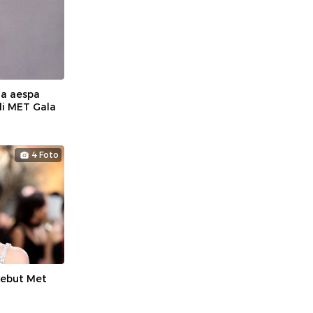
na aespa
di MET Gala
4 Foto
Debut Met