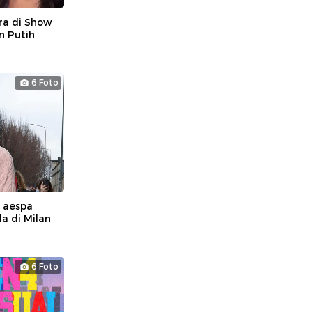
ra di Show
n Putih
6 Foto
 aespa
a di Milan
6 Foto