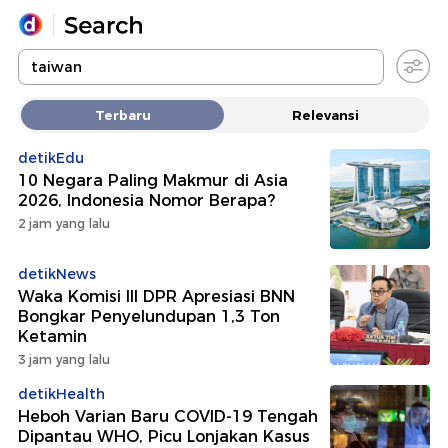
Yang sedang ramai dicari
Terbaru
Relevansi
Loading...
detikEdu
10 Negara Paling Makmur di Asia
Promoted
2026, Indonesia Nomor Berapa?
2 jam yang lalu
Terakhir yang dicari
detikNews
Waka Komisi III DPR Apresiasi BNN
Bongkar Penyelundupan 1,3 Ton
Ketamin
3 jam yang lalu
detikHealth
Heboh Varian Baru COVID-19 Tengah
Dipantau WHO, Picu Lonjakan Kasus