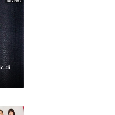
7 Foto
c di