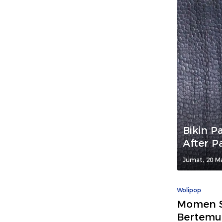
Bikin P
After P
Jumat, 20 Ma
Wolipop
Momen St
Bertemu