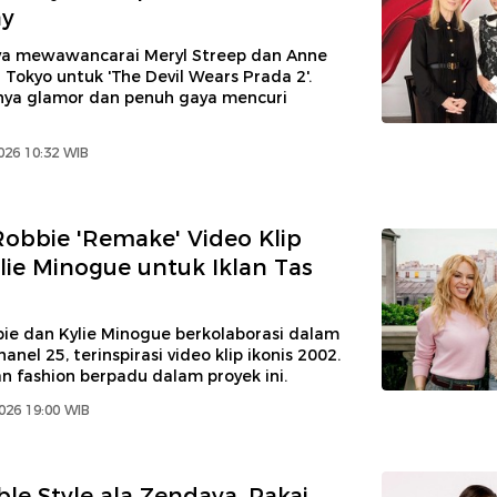
y
ya mewawancarai Meryl Streep dan Anne
Tokyo untuk 'The Devil Wears Prada 2'.
ya glamor dan penuh gaya mencuri
026 10:32 WIB
obbie 'Remake' Video Klip
ylie Minogue untuk Iklan Tas
ie dan Kylie Minogue berkolaborasi dalam
nel 25, terinspirasi video klip ikonis 2002.
n fashion berpadu dalam proyek ini.
026 19:00 WIB
ble Style ala Zendaya, Pakai