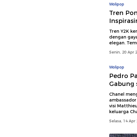
Wolipop
Tren Poni
Inspirasi
Tren Y2K kem
dengan gaya
elegan. Temu
Senin, 20 Apr 
Wolipop
Pedro Pa
Gabung 
Chanel men
ambassador t
visi Matthi
keluarga Cha
Selasa, 14 Apr