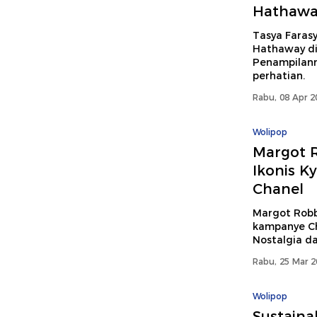
Hathawa
Tasya Faras
Hathaway di 
Penampilann
perhatian.
Rabu, 08 Apr 2
Wolipop
Margot R
Ikonis K
Chanel
Margot Robb
kampanye Cha
Nostalgia da
Rabu, 25 Mar 2
Wolipop
Sustaina