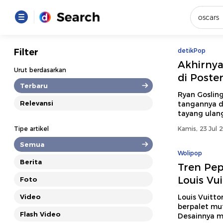
Yang se
Filter
detikPop
Akhirnya
Loading..
Urut berdasarkan
di Poste
Terbaru
Promot
Ryan Gosling
Relevansi
tangannya di
tayang ulang
Terakhir
Tipe artikel
Kamis, 23 Jul 
Loading...
Semua
Wolipop
Berita
Tren Pe
Louis Vui
Foto
Video
Louis Vuitto
berpalet mu
Flash Video
Desainnya m