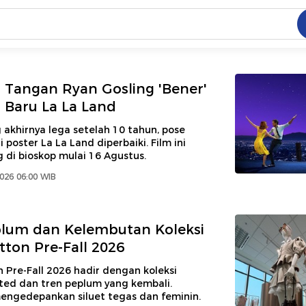
C
dang ramai dicari
 Tangan Ryan Gosling 'Bener'
.
r Baru La La Land
ed
 akhirnya lega setelah 10 tahun, pose
 poster La La Land diperbaiki. Film ini
 di bioskop mulai 16 Agustus.
 yang dicari
2026 06:00 WIB
plum dan Kelembutan Koleksi
tton Pre-Fall 2026
n Pre-Fall 2026 hadir dengan koleksi
ted dan tren peplum yang kembali.
engedepankan siluet tegas dan feminin.