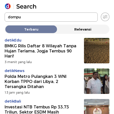
Yang sedang ramai dicari
Terbaru
Relevansi
Loading...
detikEdu
BMKG Rilis Daftar 8 Wilayah Tanpa
Promoted
Hujan Terlama, Jogja Tembus 90
Hari!
Terakhir yang dicari
3 menit yang lalu
detikNews
Polda Metro Pulangkan 3 WNI
Korban TPPO dari Libya, 2
Tersangka Ditahan
13 jam yang lalu
detikBali
Investasi NTB Tembus Rp 33,73
Triliun, Sektor ESDM Masih