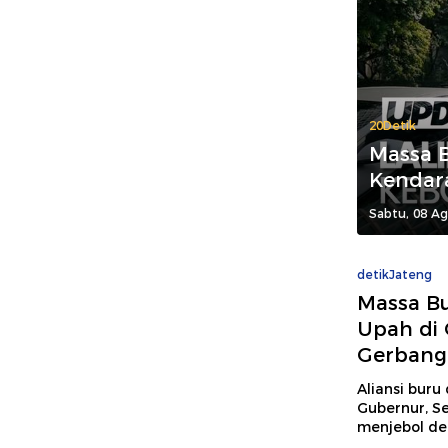
20Detik
Massa B
Kendar
Sabtu, 08 Ag
detikJateng
Massa Bu
Upah di 
Gerbang
Aliansi bur
Gubernur, S
menjebol de