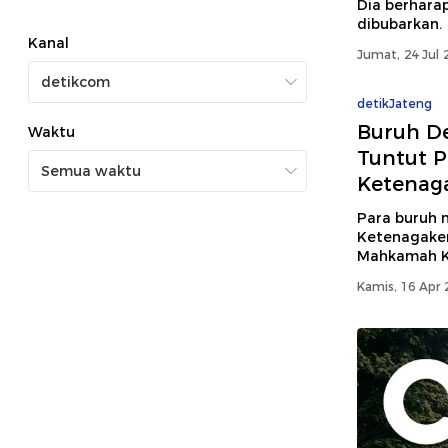
Dia berhara
dibubarkan.
Kanal
Jumat, 24 Jul 
detikJateng
Buruh D
Waktu
Tuntut 
Ketenag
Para buruh
Ketenagaker
Mahkamah Ko
Kamis, 16 Apr 