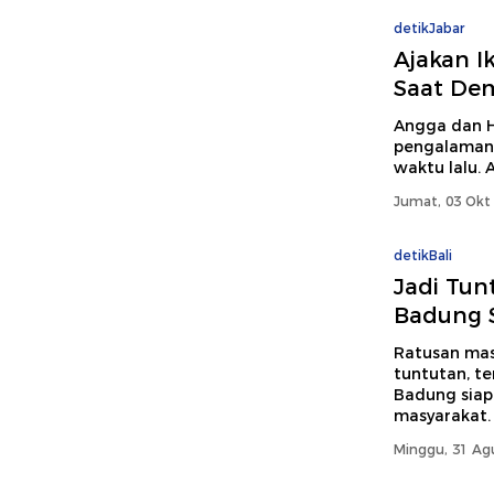
detikJabar
Ajakan I
Saat De
Angga dan H
pengalaman 
waktu lalu. 
Jumat, 03 Okt 
detikBali
Jadi Tun
Badung S
Ratusan mas
tuntutan, t
Badung siap
masyarakat.
Minggu, 31 Ag