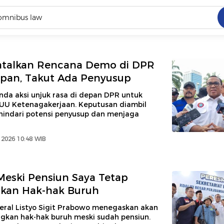
C
dang ramai dicari
atalkan Rencana Demo di DPR
.
pan, Takut Ada Penyusup
ed
da aksi unjuk rasa di depan DPR untuk
U Ketenagakerjaan. Keputusan diambil
indari potensi penyusup dan menjaga
 yang dicari
 2026 10:48 WIB
 Meski Pensiun Saya Tetap
gkan Hak-hak Buruh
deral Listyo Sigit Prabowo menegaskan akan
kan hak-hak buruh meski sudah pensiun.