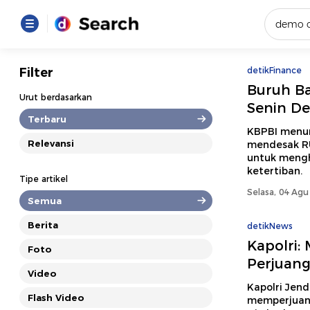
Yang se
Filter
detikFinance
Buruh B
Loading..
Urut berdasarkan
Senin De
Terbaru
Promot
KBPBI menun
Relevansi
mendesak RU
untuk mengh
Terakhir
ketertiban.
Tipe artikel
Loading...
Selasa, 04 Agu
Semua
Berita
detikNews
Kapolri:
Foto
Perjuan
Video
Kapolri Jen
Flash Video
memperjuang