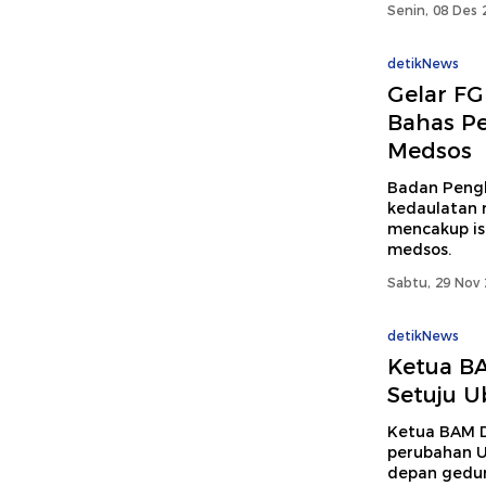
Senin, 08 Des 
detikNews
Gelar FG
Bahas P
Medsos
Badan Peng
kedaulatan r
mencakup isu
medsos.
Sabtu, 29 Nov 
detikNews
Ketua B
Setuju 
Ketua BAM 
perubahan U
depan gedun