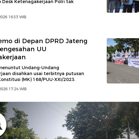
p Desk Ketenagakerjaan Polri tak
2026 16:53 WIB
emo di Depan DPRD Jateng
Pengesahan UU
akerjaan
 menuntut Undang-Undang
jaan disahkan usai terbitnya putusan
nstitusi (MK) 168/PUU-XXI/2023.
2026 17:24 WIB