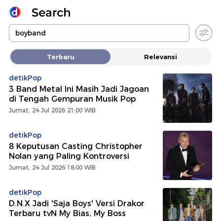
Yang sedang ramai dicari
Terbaru
Relevansi
Loading...
detikPop
3 Band Metal Ini Masih Jadi Jagoan
Promoted
di Tengah Gempuran Musik Pop
Jumat, 24 Jul 2026 21:00 WIB
Terakhir yang dicari
detikPop
8 Keputusan Casting Christopher
Nolan yang Paling Kontroversi
Jumat, 24 Jul 2026 18:00 WIB
detikPop
D.N.X Jadi 'Saja Boys' Versi Drakor
Terbaru tvN My Bias, My Boss