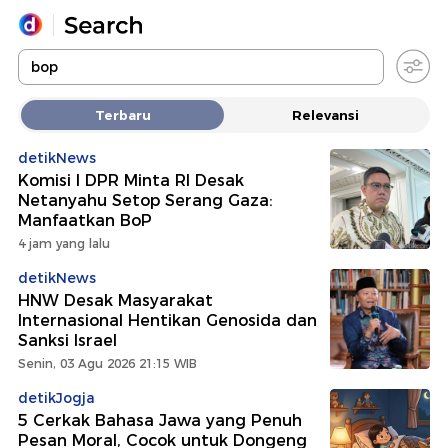
Yang sedang ramai dicari
Terbaru
Relevansi
Loading...
detikNews
Komisi I DPR Minta RI Desak
Promoted
Netanyahu Setop Serang Gaza:
Manfaatkan BoP
Terakhir yang dicari
4 jam yang lalu
detikNews
HNW Desak Masyarakat
Internasional Hentikan Genosida dan
Sanksi Israel
Senin, 03 Agu 2026 21:15 WIB
detikJogja
5 Cerkak Bahasa Jawa yang Penuh
Pesan Moral, Cocok untuk Dongeng