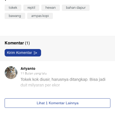
tokek
reptil
hewan
bahan dapur
bawang
ampas kopi