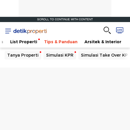
SCROLL TO CONTINUE WITH CONTENT
ta
List Properti
Tips & Panduan
Arsitek & Interior
Tanya Properti
Simulasi KPR
Simulasi Take Over KP