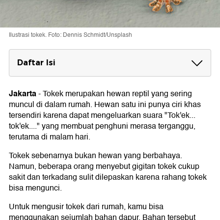
Ilustrasi tokek. Foto: Dennis Schmidt/Unsplash
Daftar Isi
Cara Usir Tokek di Rumah dengan Bahan
Dapur
Jakarta
-
Tokek merupakan hewan reptil yang sering
1. Bubuk Kopi
muncul di dalam rumah. Hewan satu ini punya ciri khas
2. Bawang Merah dan Bawang Putih
tersendiri karena dapat mengeluarkan suara "Tok'ek...
3. Cuka Putih
tok'ek...." yang membuat penghuni merasa terganggu,
4. Cangkang Telur
terutama di malam hari.
5. Lada dan Cabai
Tokek sebenarnya bukan hewan yang berbahaya.
Namun, beberapa orang menyebut gigitan tokek cukup
sakit dan terkadang sulit dilepaskan karena rahang tokek
bisa mengunci.
Untuk mengusir tokek dari rumah, kamu bisa
menggunakan sejumlah bahan dapur. Bahan tersebut