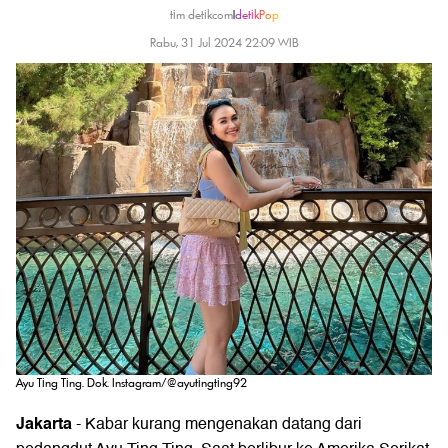
tim detikcom
|
detikPop
Rabu, 31 Jul 2024 22:09 WIB
Ayu Ting Ting. Dok. Instagram/@ayutingting92
Jakarta
- Kabar kurang mengenakan datang dari