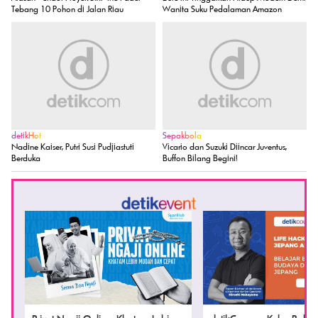
Tebang 10 Pohon di Jalan Riau
Wanita Suku Pedalaman Amazon
detikHot
Sepakbola
Nadine Kaiser, Putri Susi Pudjiastuti
Vicario dan Suzuki Diincar Juventus,
Berduka
Buffon Bilang Begini!