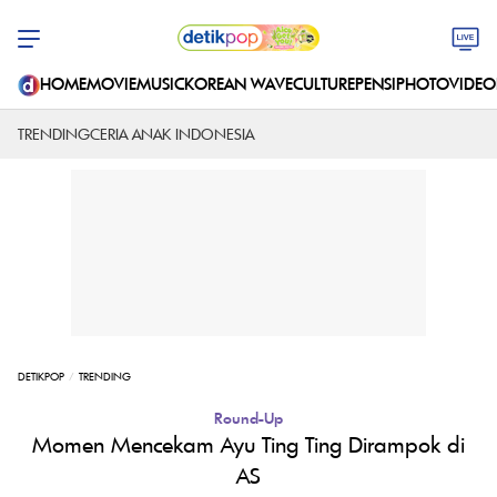
HOME
MOVIE
MUSIC
KOREAN WAVE
CULTURE
PENSI
PHOTO
VIDEO
TRENDING
CERIA ANAK INDONESIA
DETIKPOP
TRENDING
Round-Up
Momen Mencekam Ayu Ting Ting Dirampok di
AS