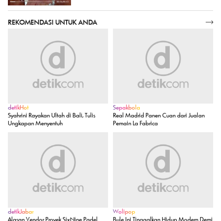
REKOMENDASI UNTUK ANDA
SELENGKAPNYA
detikHot
Sepakbola
Syahrini Rayakan Ultah di Bali, Tulis
Real Madrid Panen Cuan dari Jualan
Ungkapan Menyentuh
Pemain La Fabrica
detikJabar
Wolipop
Alasan Vendor Proyek SixNine Padel
Bule Ini Tinggalkan Hidup Modern Demi