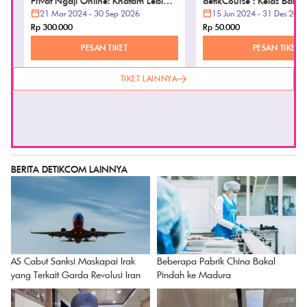
Privat Ngaji Online: Khatam Lebih
detikCourse : Kelas Baha
Mudah dan Cepat
21 Mar 2024 - 30 Sep 2026
(VOD ONLY)
15 Jun 2024 - 31 Des 202
Rp 300.000
Rp 50.000
PESAN TIKET
PESAN TIKET
TIKET LAINNYA
BERITA DETIKCOM LAINNYA
AS Cabut Sanksi Maskapai Irak
Beberapa Pabrik China Bakal
yang Terkait Garda Revolusi Iran
Pindah ke Madura