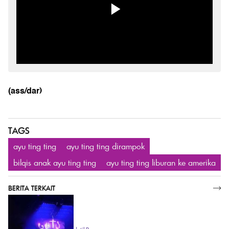
(ass/dar)
TAGS
ayu ting ting
ayu ting ting dirampok
bilqis anak ayu ting ting
ayu ting ting liburan ke amerika
BERITA TERKAIT
SELENGKAPNYA