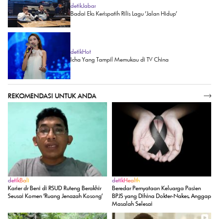
detikJabar
Badai Eks Kerispatih Rilis Lagu 'Jalan Hidup'
detikHot
Icha Yang Tampil Memukau di TV China
REKOMENDASI UNTUK ANDA
SELENGKAPNYA
detikBali
detikHealth
Karier dr Beni di RSUD Ruteng Berakhir
Beredar Pernyataan Keluarga Pasien
Seusai Komen 'Ruang Jenazah Kosong'
BPJS yang Dihina Dokter-Nakes, Anggap
Masalah Selesai