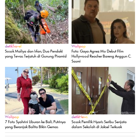
detikTravel
Wolipop
Sosok Maliya dan Irfan, Dua Pendaki
Foto: Gaya Agnez Mo Debut Film
yang Tewas Terjatuh di Gunung Piramid
Hollywood Reacher Bareng Anggun C.
Sasmi
Wolipop
detikNews
7 Foto Syahrini Liburan ke Bali, Putrinya
Sosok Pemilik Nyaris Seribu Senjata
yang Beranjak Balita Bikin Gemas
dalam Sekolah di Jaksel Terkuak