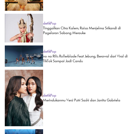
detikPop
Tinggalkan Citra Kalem, Raisa Menjelma Srikandi di
Pagelaran Sabang Merauke
detikPop
no na Rilis Rollerblade Feat Jebung, Berawal dari Viral di
TikTok Sampai Jadi Candu
detikPop
Merindukanmu Versi Putri Sashi dan Janita Gabriela