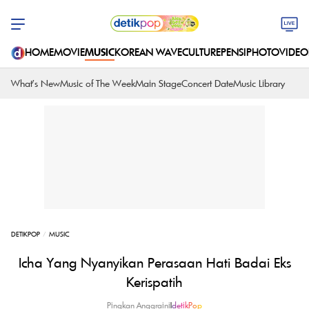
HOME
MOVIE
MUSIC
KOREAN WAVE
CULTURE
PENSI
PHOTO
VIDEO
What's New
Music of The Week
Main Stage
Concert Date
Music Library
DETIKPOP
MUSIC
Icha Yang Nyanyikan Perasaan Hati Badai Eks
Kerispatih
Pingkan Anggraini
|
detikPop