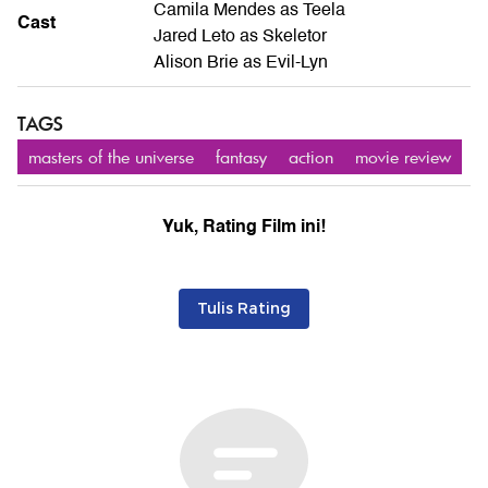
Camila Mendes as Teela
Cast
Jared Leto as Skeletor
Alison Brie as Evil-Lyn
TAGS
masters of the universe
fantasy
action
movie review