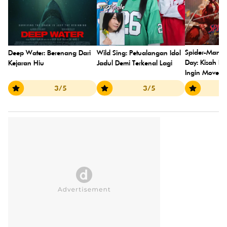
Spider-Man:
Deep Water: Berenang Dari
Wild Sing: Petualangan Idol
Day: Kisah P
Kejaran Hiu
Jadul Demi Terkenal Lagi
Ingin Move 
3/5
3/5