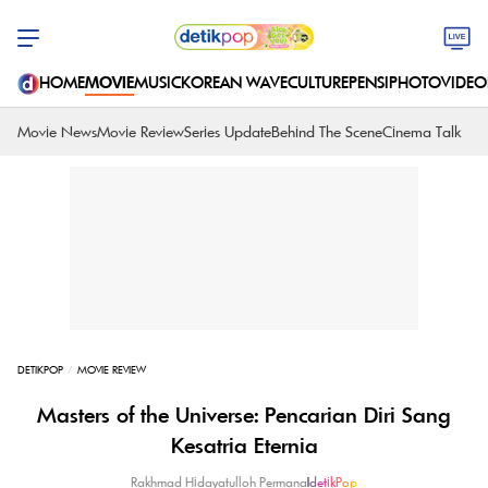
HOME
MOVIE
MUSIC
KOREAN WAVE
CULTURE
PENSI
PHOTO
VIDEO
Movie News
Movie Review
Series Update
Behind The Scene
Cinema Talk
DETIKPOP
MOVIE REVIEW
Masters of the Universe: Pencarian Diri Sang
Kesatria Eternia
Rakhmad Hidayatulloh Permana
|
detikPop