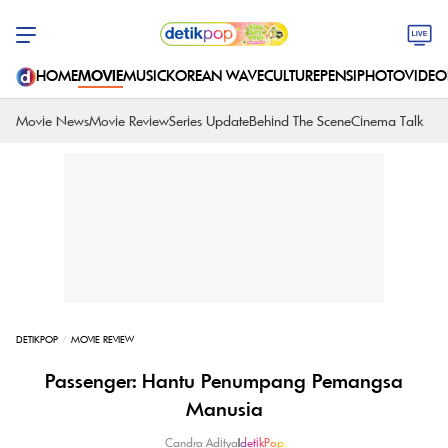
HOME
MOVIE
MUSIC
KOREAN WAVE
CULTURE
PENSI
PHOTO
VIDEO
Movie News
Movie Review
Series Update
Behind The Scene
Cinema Talk
DETIKPOP
MOVIE REVIEW
Passenger: Hantu Penumpang Pemangsa
Manusia
Candra Aditya
|
detikPop