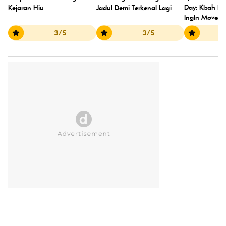
Day: Kisah P
Kejaran Hiu
Jadul Demi Terkenal Lagi
Ingin Move 
3/5
3/5