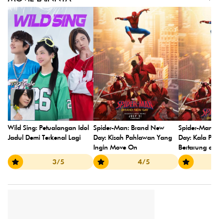
Spider-Man: Brand New
Wild Sing: Petualangan Idol
Spider-Man:
Day: Kisah Pahlawan Yang
Jadul Demi Terkenal Lagi
Day: Kala Pet
Ingin Move On
Bertarung de
3/5
4/5