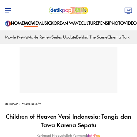
HOME
MOVIE
MUSIC
KOREAN WAVE
CULTURE
PENSI
PHOTO
VIDEO
Movie News
Movie Review
Series Update
Behind The Scene
Cinema Talk
DETIKPOP
MOVIE REVIEW
Children of Heaven Versi Indonesia: Tangis dan
Tawa Karena Sepatu
Rakhmad Hidayatulloh Permana
|
detikPop