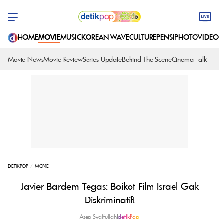
HOME
MOVIE
MUSIC
KOREAN WAVE
CULTURE
PENSI
PHOTO
VIDEO
Movie News
Movie Review
Series Update
Behind The Scene
Cinema Talk
DETIKPOP
MOVIE
Javier Bardem Tegas: Boikot Film Israel Gak
Diskriminatif!
Asep Syaifullah
|
detikPop