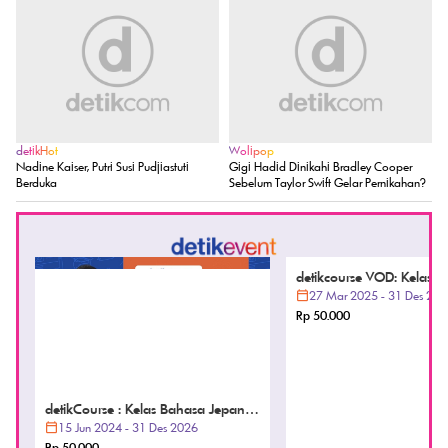
detikProperti
detikBali
Rumah Sarwendah dan Ruben Onsu
Netanyahu Ancam Bertindak Sendiri,
Terancam Disita Bank
Israel Siap Serang Iran tanpa AS
detikHot
Wolipop
Nadine Kaiser, Putri Susi Pudjiastuti
Gigi Hadid Dinikahi Bradley Cooper
Berduka
Sebelum Taylor Swift Gelar Pernikahan?
detikcourse VOD: Kelas Mi
Word
27 Mar 2025 - 31 Des 202