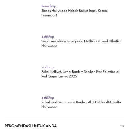
Paramount Ancam Balik Sineas yang Boikot Film Israel
Round-Up
Sineas Hollywood Heboh Boikot Israel, Kecuali
Paramount
detikPop
Surat Pembelaan Israel pada Netflix-BBC soal Diboikot
Hollywood
wolipop
Pakai Keffiyeh, Javier Bardem Serukan Free Palestine di
Red Carpet Emmys 2025