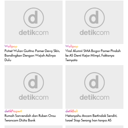
detikPop
Vokal soal Gaza, Javier Bardem Akui Di-blacklist Studio
Hollywood
REKOMENDASI UNTUK ANDA
SELENGKAPNYA
Wolipop
Wolipop
Potret Wulan Guritno Pamer Dewy Skin,
Viral Alumni SMA Bogor Pamer Pindah
Bandingkan Dengan Wajah Aslinya
ke AS Demi Kejar Mimpi, Faktanya
Dulu
Ternyata