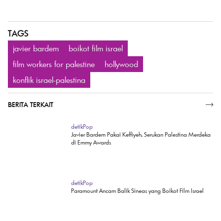
TAGS
javier bardem
boikot film israel
film workers for palestine
hollywood
konflik israel-palestina
BERITA TERKAIT
SELENGKAPNYA
detikPop
Javier Bardem Pakai Keffiyeh, Serukan Palestina Merdeka
di Emmy Awards
detikPop