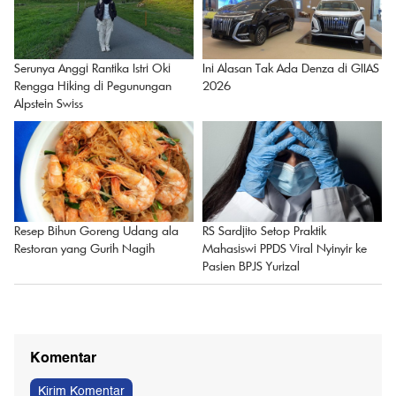
Kobra di Karanganyar Telan Pisau
Istana Buka Suara soal Utang
hingga Perut Terbelah, Diduga
Kereta Cepat Ditanggung
Stres
Kementerian Keuangan
Serunya Anggi Rantika Istri Oki
Ini Alasan Tak Ada Denza di GIIAS
Rengga Hiking di Pegunungan
2026
Alpstein Swiss
RS Sardjito Setop Praktik
Resep Bihun Goreng Udang ala
Mahasiswi PPDS Viral Nyinyir ke
Restoran yang Gurih Nagih