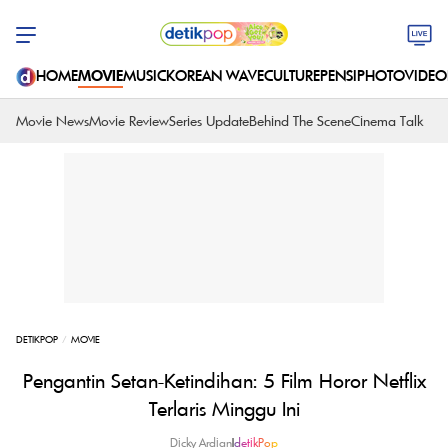
HOME
MOVIE
MUSIC
KOREAN WAVE
CULTURE
PENSI
PHOTO
VIDEO
Movie News
Movie Review
Series Update
Behind The Scene
Cinema Talk
DETIKPOP
MOVIE
Pengantin Setan-Ketindihan: 5 Film Horor Netflix
Terlaris Minggu Ini
Dicky Ardian
|
detikPop