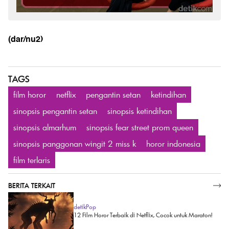
(dar/nu2)
TAGS
film horor
netflix
pengantin setan
ketindihan
sinopsis pengantin setan
sinopsis ketindihan
sinopsis almarhum
sinopsis fear street prom queen
sinopsis panggonan wingit 2 miss k
horor indonesia
film terlaris
BERITA TERKAIT
SELENGKAPNYA
detikPop
12 Film Horor Terbaik di Netflix, Cocok untuk Maraton!