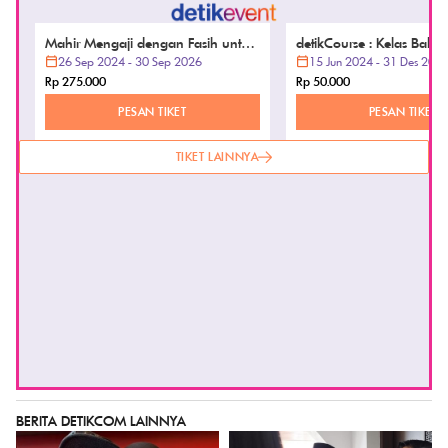
Mahir Mengaji dengan Fasih untuk
detikCourse : Kelas Baha
Anak Anda dengan Metode Iqra,
26 Sep 2024 - 30 Sep 2026
(VOD ONLY)
15 Jun 2024 - 31 Des 202
Tilawati, dan Ummi
Rp 275.000
Rp 50.000
PESAN TIKET
PESAN TIKET
TIKET LAINNYA
BERITA DETIKCOM LAINNYA