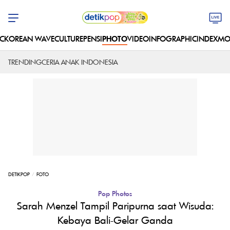
C
KOREAN WAVE
CULTURE
PENSI
PHOTO
VIDEO
INFOGRAPHIC
INDEX
MO
TRENDING
CERIA ANAK INDONESIA
DETIKPOP
FOTO
Pop Photos
Sarah Menzel Tampil Paripurna saat Wisuda:
Kebaya Bali-Gelar Ganda