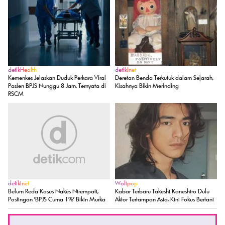
detikHealth
detikInet
Kemenkes Jelaskan Duduk Perkara Viral
Deretan Benda Terkutuk dalam Sejarah,
Pasien BPJS Nunggu 8 Jam, Ternyata di
Kisahnya Bikin Merinding
RSCM
detikInet
Wolipop
Belum Reda Kasus Nakes Nirempati,
Kabar Terbaru Takeshi Kaneshiro Dulu
Postingan 'BPJS Cuma 1%' Bikin Murka
Aktor Tertampan Asia, Kini Fokus Bertani