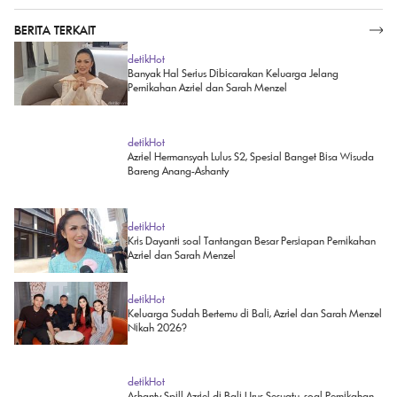
BERITA TERKAIT
SELENGKAPNYA
detikHot
Banyak Hal Serius Dibicarakan Keluarga Jelang
Pernikahan Azriel dan Sarah Menzel
detikHot
Azriel Hermansyah Lulus S2, Spesial Banget Bisa Wisuda
Bareng Anang-Ashanty
detikHot
Kris Dayanti soal Tantangan Besar Persiapan Pernikahan
Azriel dan Sarah Menzel
detikHot
Keluarga Sudah Bertemu di Bali, Azriel dan Sarah Menzel
Nikah 2026?
detikHot
Ashanty Spill Azriel di Bali Urus Sesuatu, soal Pernikahan
dengan Sarah Menzel?