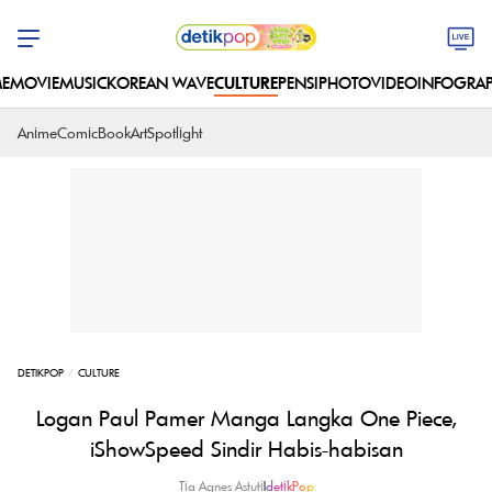
E
MOVIE
MUSIC
KOREAN WAVE
CULTURE
PENSI
PHOTO
VIDEO
INFOGRAP
Anime
Comic
Book
Art
Spotlight
DETIKPOP
CULTURE
Logan Paul Pamer Manga Langka One Piece,
iShowSpeed Sindir Habis-habisan
Tia Agnes Astuti
|
detikPop