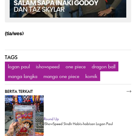
(tia/wes)
TAGS
logan paul
ishowspeed
one piece
dragon ball
manga langka
manga one piece
komik
BERITA TERKAIT
SELENGKAPNYA
Round Up
iShowSpeed Sindir Habis-habisan Logan Paul