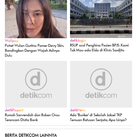
detikJogja
Wolipop
RSUP soal Penghina Pasien BPJS: Kami
Potret Wulan Guritno Pamer Dewy Skin,
Tak Mau ada Elda di Klinis Sardjito
Bandingkan Dengan Wajah Aslinya
Dulu
detikProperti
detikNews
Rumah Sarwendah dan Ruben Onsu
Ada 'Bunker' di Sekolah Jaksel TKP
Terancam Disita Bank
Temuan Ratusan Senjata, Apa Isinya?
BERITA DETIKCOM LAINNYA