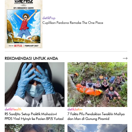
detikPop
Cuplikan Perdana Remake The One Piece
REKOMENDASI UNTUK ANDA
SELENGKAPNYA
detikHealth
detikJatim
RS Sardjito Setop Praktik Mahasiswi
7 Fakta Pilu Pendakian Terakhir Maliya
PPDS Viral Nyinyir ke Pasien BPJS Yurizal
dan Irfan di Gunung Piramid