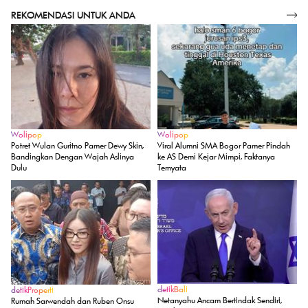
REKOMENDASI UNTUK ANDA
SELENGKAPNYA
Wolipop
Wolipop
Potret Wulan Guritno Pamer Dewy Skin,
Viral Alumni SMA Bogor Pamer Pindah
Bandingkan Dengan Wajah Aslinya
ke AS Demi Kejar Mimpi, Faktanya
Dulu
Ternyata
detikBali
detikProperti
Netanyahu Ancam Bertindak Sendiri,
Rumah Sarwendah dan Ruben Onsu