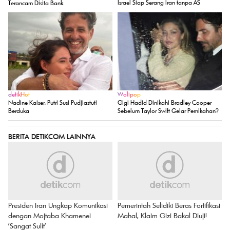
Israel Siap Serang Iran tanpa AS
Terancam Disita Bank
detikHot
Wolipop
Nadine Kaiser, Putri Susi Pudjiastuti
Gigi Hadid Dinikahi Bradley Cooper
Berduka
Sebelum Taylor Swift Gelar Pernikahan?
BERITA DETIKCOM LAINNYA
Presiden Iran Ungkap Komunikasi
Pemerintah Selidiki Beras Fortifikasi
dengan Mojtaba Khamenei
Mahal, Klaim Gizi Bakal Diuji!
'Sangat Sulit'