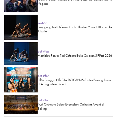
Negara
Review
Panggung Tari Orfeous, Kisah Pilu dari Yunani Dibawa ke
Jakarta
detikPop
Membius! Pentas Tari Orfeous Buka Gelaran SIPFest 2026
detikHot
Bikin Bangga Nih, Trio TARIGAN Melodies Borong Emas
di Ajang Internasional
detikHot
Trust Orchestra Sabet Exemplary Orchestra Award di
Beijing