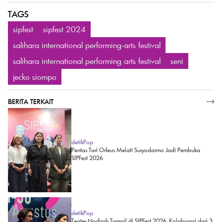
TAGS
sipfest
sipfest 2024
salihara international performing-arts festival
salihara international performing arts festival
seni
jecko siompo
BERITA TERKAIT
SELENGKAPNYA
detikPop
Pentas Tari Orfeus Melati Suryodarmo Jadi Pembuka
SIPFest 2026
detikPop
Teater Nadirah Tampil di SIPFest 2026, Kolaborasi dari 3