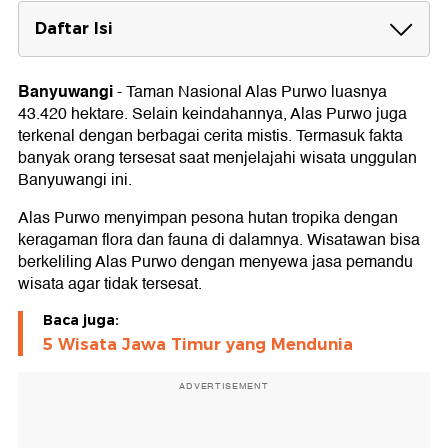
Daftar Isi
Penyebab Banyak Orang Tersesat di Alas
Purwo
Banyuwangi
-
Taman Nasional Alas Purwo luasnya
1. Kurang Petunjuk Arah
43.420 hektare. Selain keindahannya, Alas Purwo juga
2. Cuaca Tak Menentu
terkenal dengan berbagai cerita mistis. Termasuk fakta
3. Lokasi hutan rimbun
banyak orang tersesat saat menjelajahi wisata unggulan
4. Tidak Ada Sinyal
Banyuwangi ini.
5. Human Error
6. Kondisi Fisik
Alas Purwo menyimpan pesona hutan tropika dengan
7. Fitur Alam Mirip-mirip
keragaman flora dan fauna di dalamnya. Wisatawan bisa
berkeliling Alas Purwo dengan menyewa jasa pemandu
wisata agar tidak tersesat.
Baca juga:
5 Wisata Jawa Timur yang Mendunia
ADVERTISEMENT