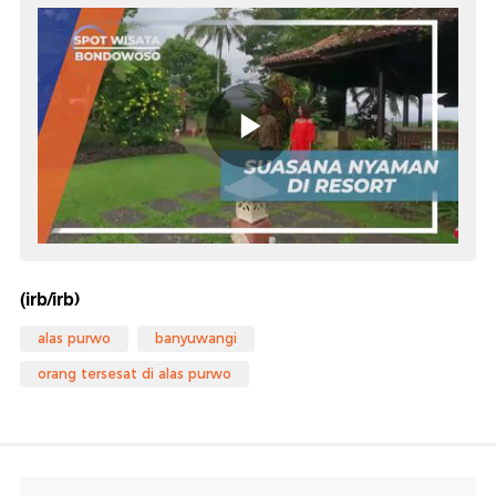
(irb/irb)
alas purwo
banyuwangi
orang tersesat di alas purwo