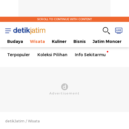
SCROLL TO CONTINUE WITH CONTENT
l
Budaya
Wisata
Kuliner
Bisnis
Jatim Moncer
Terpopuler
Koleksi Pilihan
Info Sekitarmu
detikJatim
Wisata