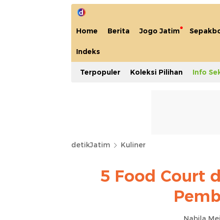
Home
Berita
Jogo Jatim
Sepakbo
Indeks
Terpopuler
Koleksi Pilihan
Info Se
detikJatim
Kuliner
5 Food Court 
Pembu
Nabila Me