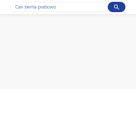
Cancel
Yang sedang ramai dicari
#1
gempa hari ini
#2
gempa
#3
prabowo
#4
iran
#5
demo
Promoted
Terakhir yang dicari
Loading...