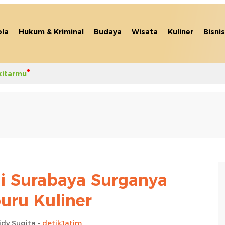
la
Hukum & Kriminal
Budaya
Wisata
Kuliner
Bisnis
kitarmu
di Surabaya Surganya
ru Kuliner
idy Sugita -
detikJatim