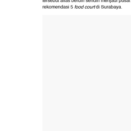
tersebut alias berdiri sendiri menjadi pusat
rekomendasi 5
food court
di Surabaya.