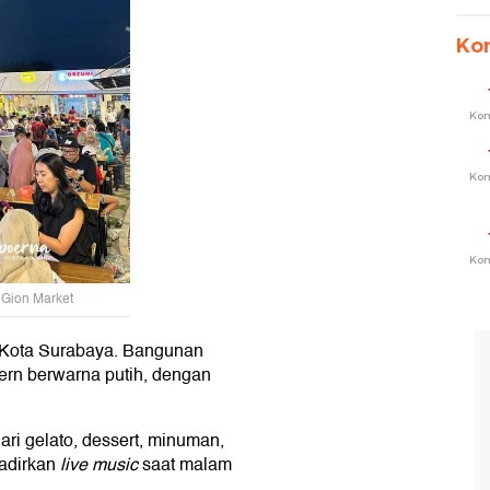
Ko
Ko
Ko
Ko
 Gion Market
 Kota Surabaya. Bangunan
dern berwarna putih, dengan
dari gelato, dessert, minuman,
adirkan
live music
saat malam