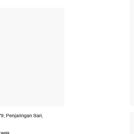
T
9, Penjaringan Sari,
 WIB