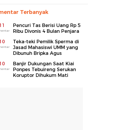
mentar Terbanyak
11
Pencuri Tas Berisi Uang Rp 5
Ribu Divonis 4 Bulan Penjara
mentar
10
Teka-teki Pemilik Sperma di
Jasad Mahasiswi UMM yang
mentar
Dibunuh Bripka Agus
10
Banjir Dukungan Saat Kiai
Ponpes Tebuireng Serukan
mentar
Koruptor Dihukum Mati