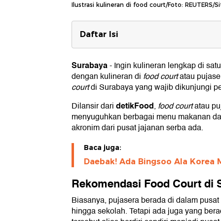
Ilustrasi kulineran di food court/Foto: REUTERS/
Daftar Isi
Rekomendasi Food Court di Surab
1. Gion Market
Surabaya
-
Ingin kulineran lengkap di sa
2. Aiola Eatery
dengan kulineran di
food court
atau pujase
3. Aiola Canteen Merr
court
di Surabaya yang wajib dikunjungi pen
4. G-Walk Citraland
5. Food Junction
detikFood
Dilansir dari
,
food court
atau pu
6. Hollywood Food Street
menyuguhkan berbagai menu makanan dan
akronim dari pusat jajanan serba ada.
Baca juga:
Daebak! Ada Bingsoo Ala Korea 
Rekomendasi Food Court di 
Biasanya, pujasera berada di dalam pusat 
hingga sekolah. Tetapi ada juga yang ber