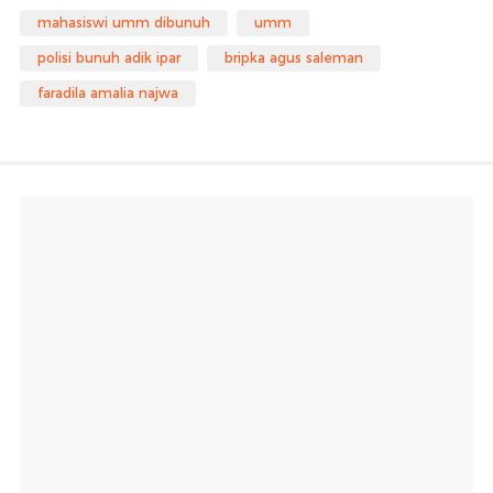
mahasiswi umm dibunuh
umm
polisi bunuh adik ipar
bripka agus saleman
faradila amalia najwa