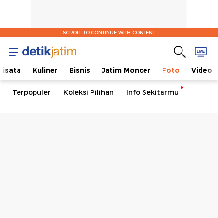
SCROLL TO CONTINUE WITH CONTENT
isata
Kuliner
Bisnis
Jatim Moncer
Foto
Video
Terpopuler
Koleksi Pilihan
Info Sekitarmu