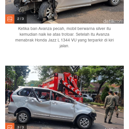
2 / 3
Ketika ban Avanza pecah, mobil berwarna silver itu
kemudian naik ke atas trotoar. Setelah itu Avanza
menabrak Honda Jazz L 1344 VU yang terparkir di kiri
jalan.
3 / 3