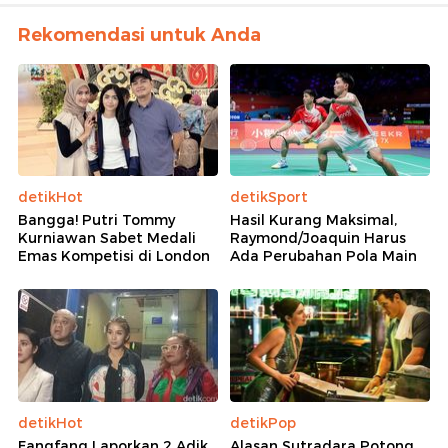
Rekomendasi untuk Anda
detikHot
detikSport
Bangga! Putri Tommy
Hasil Kurang Maksimal,
Kurniawan Sabet Medali
Raymond/Joaquin Harus
Emas Kompetisi di London
Ada Perubahan Pola Main
detikHot
detikPop
Fangfang Laporkan 2 Adik
Alasan Sutradara Potong