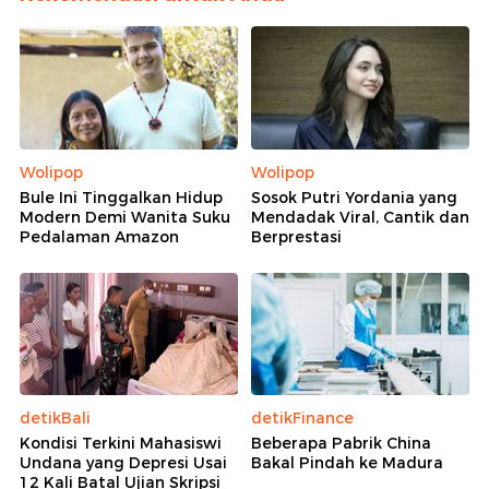
Wolipop
Wolipop
Bule Ini Tinggalkan Hidup
Sosok Putri Yordania yang
Modern Demi Wanita Suku
Mendadak Viral, Cantik dan
Pedalaman Amazon
Berprestasi
detikBali
detikFinance
Kondisi Terkini Mahasiswi
Beberapa Pabrik China
Undana yang Depresi Usai
Bakal Pindah ke Madura
12 Kali Batal Ujian Skripsi