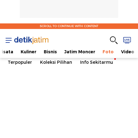
SCROLL TO CONTINUE WITH CONTENT
isata
Kuliner
Bisnis
Jatim Moncer
Foto
Video
Terpopuler
Koleksi Pilihan
Info Sekitarmu