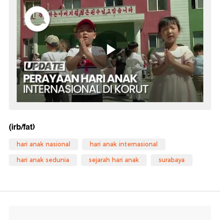
(irb/fat)
hari anak nasional
hari anak internasional
hari anak sedunia
sejarah hari anak
surabaya