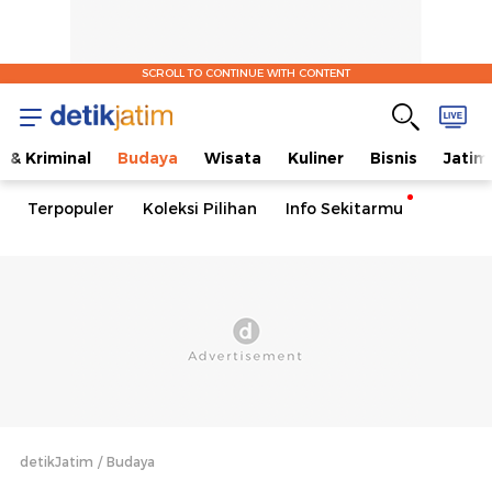
SCROLL TO CONTINUE WITH CONTENT
 & Kriminal
Budaya
Wisata
Kuliner
Bisnis
Jatim
Terpopuler
Koleksi Pilihan
Info Sekitarmu
detikJatim
Budaya