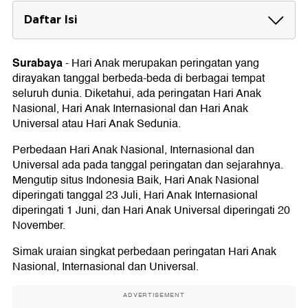
Daftar Isi
Hari Anak Nasional Tanggal 23 Juli
Sejarah Hari Anak Nasional
Surabaya
-
Hari Anak merupakan peringatan yang
dirayakan tanggal berbeda-beda di berbagai tempat
Hari Anak Internasional Tanggal 1 Juni
seluruh dunia. Diketahui, ada peringatan Hari Anak
Sejarah Hari Anak Internasional
Nasional, Hari Anak Internasional dan Hari Anak
Hari Anak Universal Tanggal 20 November
Universal atau Hari Anak Sedunia.
Sejarah Hari Anak Universal
Perbedaan Hari Anak Nasional, Internasional dan
Universal ada pada tanggal peringatan dan sejarahnya.
Mengutip situs Indonesia Baik, Hari Anak Nasional
diperingati tanggal 23 Juli, Hari Anak Internasional
diperingati 1 Juni, dan Hari Anak Universal diperingati 20
November.
Simak uraian singkat perbedaan peringatan Hari Anak
Nasional, Internasional dan Universal.
ADVERTISEMENT