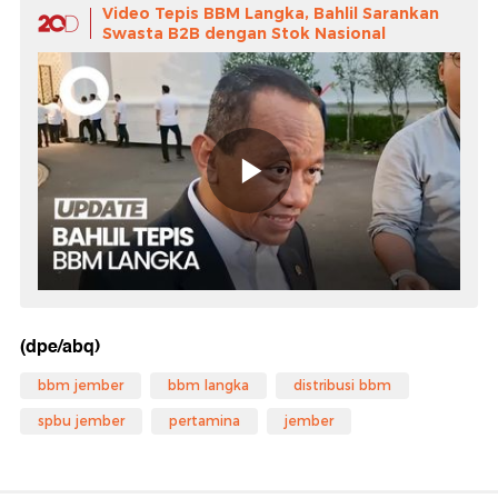
Video Tepis BBM Langka, Bahlil Sarankan
Swasta B2B dengan Stok Nasional
(dpe/abq)
bbm jember
bbm langka
distribusi bbm
spbu jember
pertamina
jember