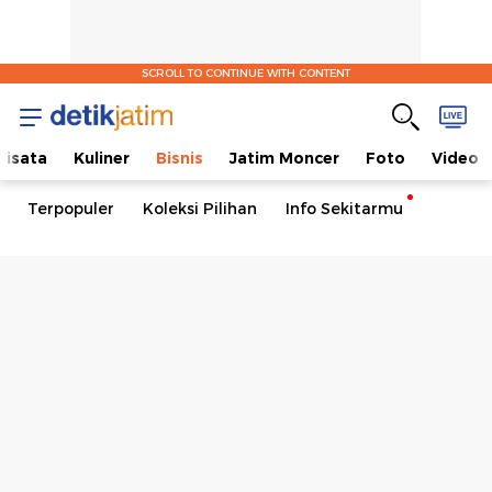
SCROLL TO CONTINUE WITH CONTENT
isata
Kuliner
Bisnis
Jatim Moncer
Foto
Video
Terpopuler
Koleksi Pilihan
Info Sekitarmu