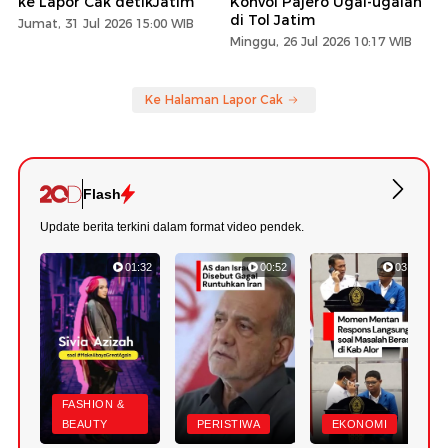
ke Lapor Cak detikJatim
Konvoi Pajero Ugal-ugalan
di Tol Jatim
Jumat, 31 Jul 2026 15:00 WIB
Minggu, 26 Jul 2026 10:17 WIB
Ke Halaman Lapor Cak
Flash
Update berita terkini dalam format video pendek.
01:32
00:52
03:22
FASHION &
BEAUTY
PERISTIWA
EKONOMI