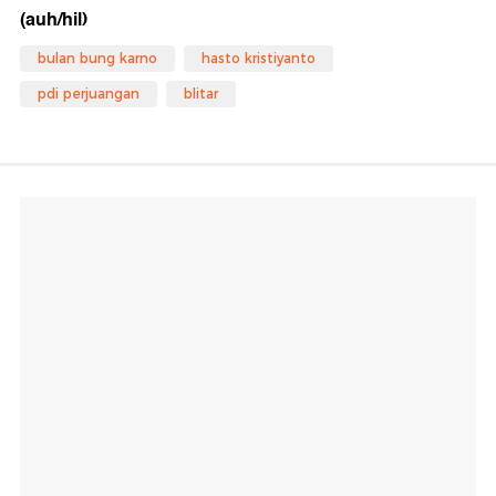
(auh/hil)
bulan bung karno
hasto kristiyanto
pdi perjuangan
blitar