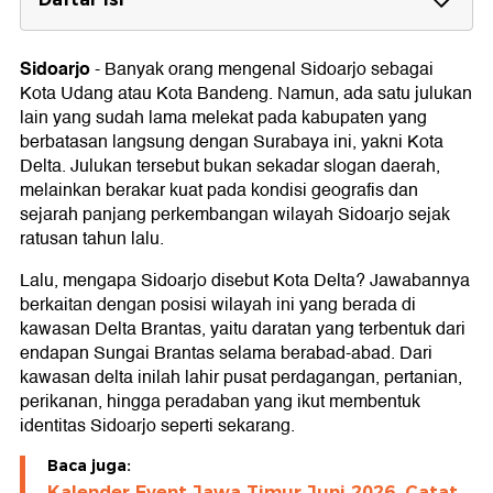
Asal Usul Julukan Kota Delta pada Sidoarjo
Sidoarjo
-
Banyak orang mengenal Sidoarjo sebagai
Letak Geografis Sidoarjo yang Membentuk
Kota Udang atau Kota Bandeng. Namun, ada satu julukan
Kawasan Delta
lain yang sudah lama melekat pada kabupaten yang
Peran Sungai Brantas dalam Membentuk
berbatasan langsung dengan Surabaya ini, yakni Kota
Sidoarjo
Delta. Julukan tersebut bukan sekadar slogan daerah,
melainkan berakar kuat pada kondisi geografis dan
Delta Brantas dan Jejak Kerajaan Kuno di
sejarah panjang perkembangan wilayah Sidoarjo sejak
Sidoarjo
ratusan tahun lalu.
Dari Sidokare Menjadi Sidoarjo
Lalu, mengapa Sidoarjo disebut Kota Delta? Jawabannya
berkaitan dengan posisi wilayah ini yang berada di
kawasan Delta Brantas, yaitu daratan yang terbentuk dari
endapan Sungai Brantas selama berabad-abad. Dari
kawasan delta inilah lahir pusat perdagangan, pertanian,
perikanan, hingga peradaban yang ikut membentuk
identitas Sidoarjo seperti sekarang.
Baca juga:
Kalender Event Jawa Timur Juni 2026, Catat