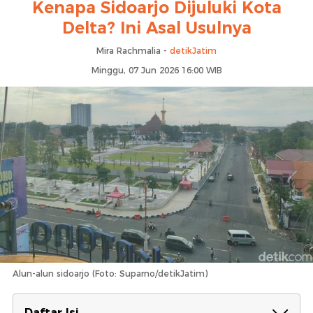
Kenapa Sidoarjo Dijuluki Kota
Delta? Ini Asal Usulnya
Mira Rachmalia -
detikJatim
Minggu, 07 Jun 2026 16:00 WIB
Alun-alun sidoarjo (Foto: Suparno/detikJatim)
Daftar Isi