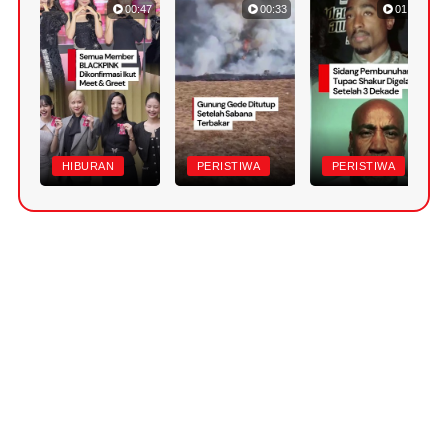
00:47
00:33
01:10
HIBURAN
PERISTIWA
PERISTIWA