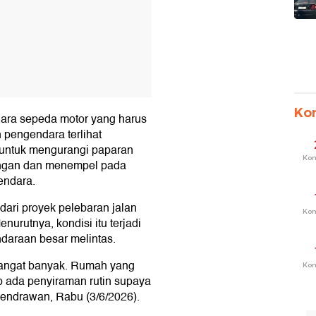
Ko
dara sepeda motor yang harus
h pengendara terlihat
untuk mengurangi paparan
Ko
bangan dan menempel pada
endara.
ari proyek pelebaran jalan
Ko
nurutnya, kondisi itu terjadi
ndaraan besar melintas.
sangat banyak. Rumah yang
Ko
ap ada penyiraman rutin supaya
Hendrawan, Rabu (3/6/2026).