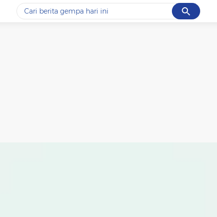
Cancel
Yang sedang ramai dicari
#1
data live draw sgp
#2
iran
#3
senjata
#4
prabowo
#5
gempa hari ini
Promoted
Terakhir yang dicari
Loading...