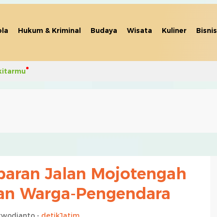
la
Hukum & Kriminal
Budaya
Wisata
Kuliner
Bisnis
kitarmu
baran Jalan Mojotengah
kan Warga-Pengendara
rwodianto -
detikJatim