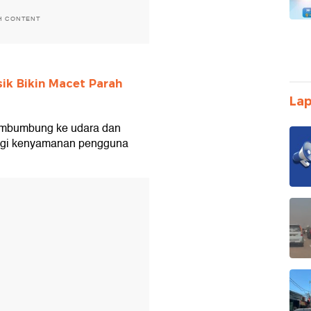
H CONTENT
ik Bikin Macet Parah
Lap
membumbung ke udara dan
angi kenyamanan pengguna
T