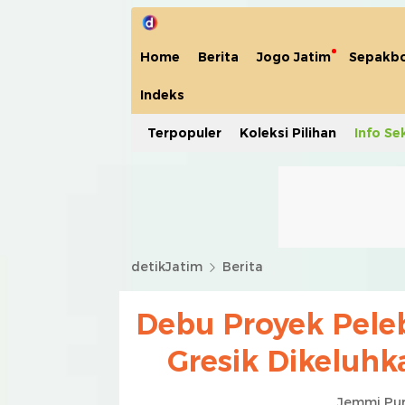
Home
Berita
Jogo Jatim
Sepakbo
Indeks
Terpopuler
Koleksi Pilihan
Info Se
detikJatim
Berita
Debu Proyek Pele
Gresik Dikeluh
Jemmi Pu