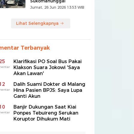
Sukomanunggal
Jumat, 26 Jun 2026 13:53 WIB
Lihat Selengkapnya
mentar Terbanyak
25
Klarifikasi PO Soal Bus Pakai
Klakson Suara Jokowi 'Saya
mentar
Akan Lawan'
12
Dalih Suami Dokter di Malang
Hina Pasien BPJS: Saya Lupa
mentar
Ganti Akun
10
Banjir Dukungan Saat Kiai
Ponpes Tebuireng Serukan
mentar
Koruptor Dihukum Mati