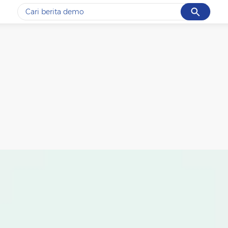
Cancel
Yang sedang ramai dicari
#1
gempa hari ini
#2
gempa
#3
prabowo
#4
iran
#5
demo
Promoted
Terakhir yang dicari
Loading...