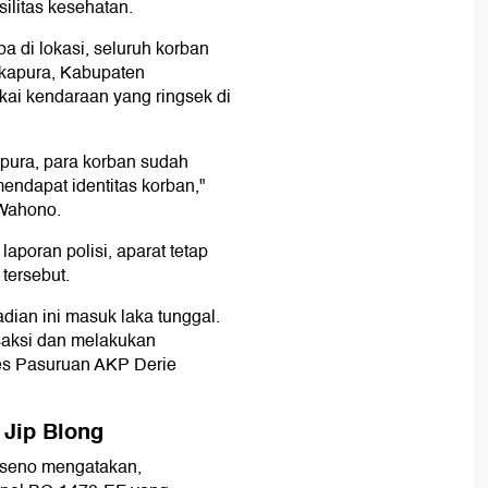
ilitas kesehatan.
a di lokasi, seluruh korban
kapura, Kabupaten
kai kendaraan yang ringsek di
pura, para korban sudah
ndapat identitas korban,"
 Wahono.
aporan polisi, aparat tetap
tersebut.
dian ini masuk laka tunggal.
saksi dan melakukan
res Pasuruan AKP Derie
 Jip Blong
useno mengatakan,