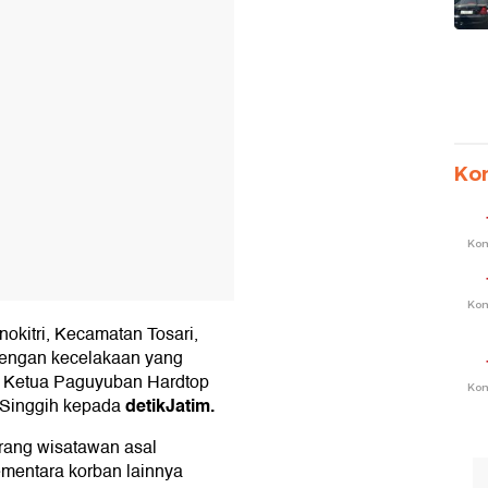
Ko
Ko
Ko
okitri, Kecamatan Tosari,
dengan kecelakaan yang
ta Ketua Paguyuban Hardtop
Ko
detikJatim.
 Singgih kepada
eorang wisatawan asal
mentara korban lainnya