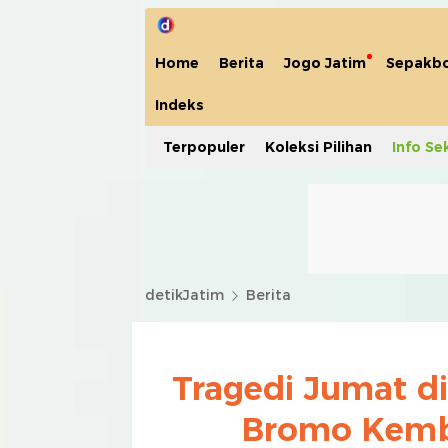
Home
Berita
Jogo Jatim
Sepakbo
Indeks
Terpopuler
Koleksi Pilihan
Info Se
detikJatim
Berita
Tragedi Jumat di
Bromo Kemb