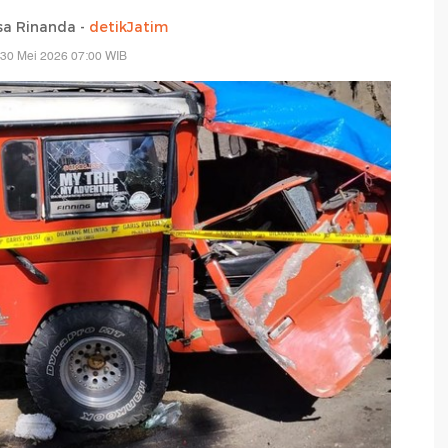
isa Rinanda -
detikJatim
 30 Mei 2026 07:00 WIB