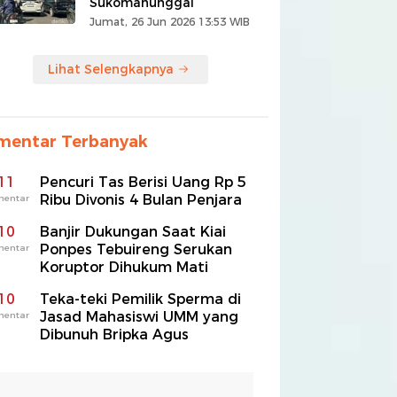
Sukomanunggal
Jumat, 26 Jun 2026 13:53 WIB
Lihat Selengkapnya
mentar Terbanyak
11
Pencuri Tas Berisi Uang Rp 5
Ribu Divonis 4 Bulan Penjara
mentar
10
Banjir Dukungan Saat Kiai
Ponpes Tebuireng Serukan
mentar
Koruptor Dihukum Mati
10
Teka-teki Pemilik Sperma di
Jasad Mahasiswi UMM yang
mentar
Dibunuh Bripka Agus