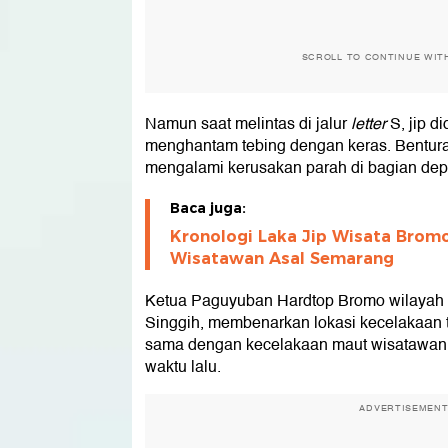
SCROLL TO CONTINUE WIT
Namun saat melintas di jalur
letter
S, jip d
menghantam tebing dengan keras. Bentur
mengalami kerusakan parah di bagian dep
Baca juga:
Kronologi Laka Jip Wisata Brom
Wisatawan Asal Semarang
Ketua Paguyuban Hardtop Bromo wilayah
Singgih, membenarkan lokasi kecelakaan t
sama dengan kecelakaan maut wisatawan
waktu lalu.
ADVERTISEMEN