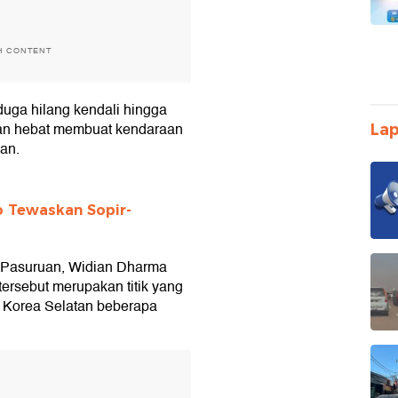
H CONTENT
iduga hilang kendali hingga
an hebat membuat kendaraan
Lap
an.
o Tewaskan Sopir-
 Pasuruan, Widian Dharma
ersebut merupakan titik yang
 Korea Selatan beberapa
T