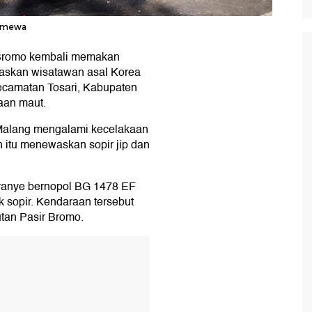
timewa
 Bromo kembali memakan
askan wisatawan asal Korea
ecamatan Tosari, Kabupaten
aan maut.
, Malang mengalami kecelakaan
n itu menewaskan sopir jip dan
oranye bernopol BG 1478 EF
 sopir. Kendaraan tersebut
utan Pasir Bromo.