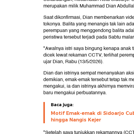
merupakan milik Muhammad Dian Abdullah 
Saat dikonfirmasi, Dian membenarkan video
tokonya. Balita yang menangis tak lain a
perempuan yang menggendong balita adala
peristiwa tersebut terjadi pada Sabtu mala
"Awalnya istri saya bingung kenapa anak t
dicek lewat rekaman CCTV, terlihat perem
ujar Dian, Rabu (13/5/2026).
Dian dan istrinya sempat menanyakan aks
demikian, emak-emak tersebut tetap tak m
mengakui, ia dan istrinya akhirnya memv
baru mengakui perbuatannya.
Baca juga:
Motif Emak-emak di Sidoarjo Cu
hingga Nangis Kejer
"Setelah saya tunjukkan rekamannya (CCT