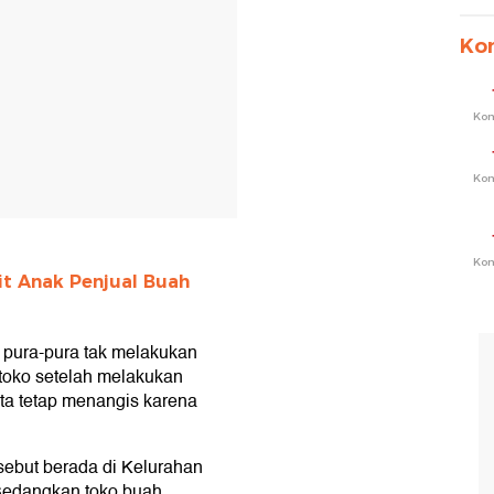
Ko
Ko
Ko
Ko
it Anak Penjual Buah
 pura-pura tak melakukan
 toko setelah melakukan
ta tetap menangis karena
rsebut berada di Kelurahan
Sedangkan toko buah