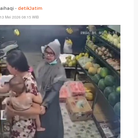
aihaqi -
detikJatim
13 Mei 2026 08:15 WIB