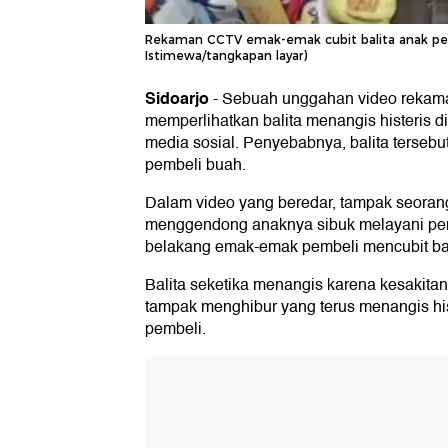
Rekaman CCTV emak-emak cubit balita anak penju
Istimewa/tangkapan layar)
Sidoarjo
-
Sebuah unggahan video reka
memperlihatkan balita menangis histeris di
media sosial. Penyebabnya, balita tersebu
pembeli buah.
Dalam video yang beredar, tampak seoran
menggendong anaknya sibuk melayani pemb
belakang emak-emak pembeli mencubit bagi
Balita seketika menangis karena kesakitan 
tampak menghibur yang terus menangis his
pembeli.