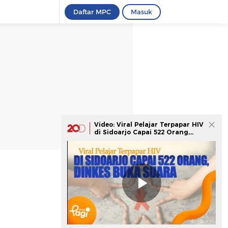
Daftar MPC
Masuk
Video: Viral Pelajar Terpapar HIV
di Sidoarjo Capai 522 Orang,
Dinkes Buka Suara