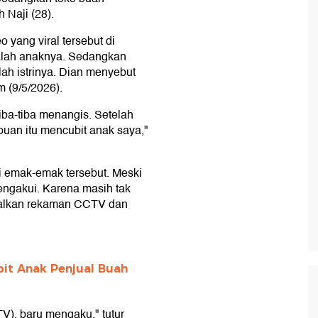
Naji (28).
 yang viral tersebut di
dalah anaknya. Sedangkan
h istrinya. Dian menyebut
m (9/5/2026).
iba-tiba menangis. Setelah
puan itu mencubit anak saya,"
i emak-emak tersebut. Meski
engakui. Karena masih tak
iralkan rekaman CCTV dan
bit Anak Penjual Buah
V), baru mengaku," tutur