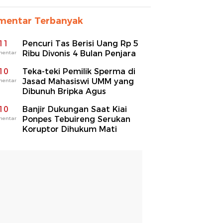
mentar Terbanyak
11
Pencuri Tas Berisi Uang Rp 5
Ribu Divonis 4 Bulan Penjara
mentar
10
Teka-teki Pemilik Sperma di
Jasad Mahasiswi UMM yang
mentar
Dibunuh Bripka Agus
10
Banjir Dukungan Saat Kiai
Ponpes Tebuireng Serukan
mentar
Koruptor Dihukum Mati