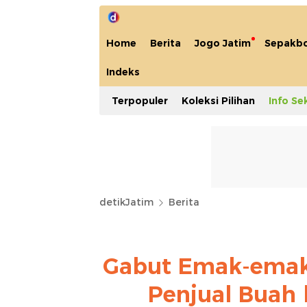
Home
Berita
Jogo Jatim
Sepakbo
Indeks
Terpopuler
Koleksi Pilihan
Info Se
detikJatim
Berita
Gabut Emak-emak 
Penjual Buah 