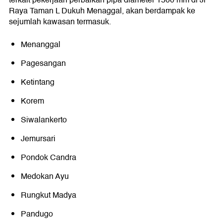
terkait pekerjaan perbaikan pipa diameter 1500 mm di Jl
Raya Taman L Dukuh Menaggal, akan berdampak ke
sejumlah kawasan termasuk.
Menanggal
Pagesangan
Ketintang
Korem
Siwalankerto
Jemursari
Pondok Candra
Medokan Ayu
Rungkut Madya
Pandugo