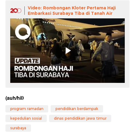
Video: Rombongan Kloter Pertama Haji
Embarkasi Surabaya Tiba di Tanah Air
(auh/hil)
program ramadan
pendidikan berdampak
kepedulian sosial
dinas pendidikan jawa timur
surabaya