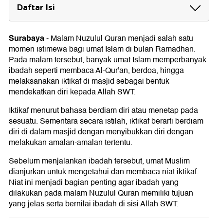
Daftar Isi
Niat Iktikaf di Malam Nuzulul Quran
Surabaya
-
Malam Nuzulul Quran menjadi salah satu
Tata Cara Iktikaf
momen istimewa bagi umat Islam di bulan Ramadhan.
Rukun dan Syarat Iktikaf
Pada malam tersebut, banyak umat Islam memperbanyak
ibadah seperti membaca Al-Qur'an, berdoa, hingga
Hal-hal yang Dapat Membatalkan Iktikaf
melaksanakan iktikaf di masjid sebagai bentuk
mendekatkan diri kepada Allah SWT.
Iktikaf menurut bahasa berdiam diri atau menetap pada
sesuatu. Sementara secara istilah, iktikaf berarti berdiam
diri di dalam masjid dengan menyibukkan diri dengan
melakukan amalan-amalan tertentu.
Sebelum menjalankan ibadah tersebut, umat Muslim
dianjurkan untuk mengetahui dan membaca niat iktikaf.
Niat ini menjadi bagian penting agar ibadah yang
dilakukan pada malam Nuzulul Quran memiliki tujuan
yang jelas serta bernilai ibadah di sisi Allah SWT.