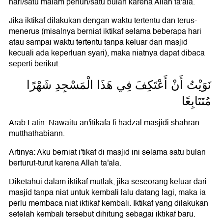
hari/satu malam penuh/satu bulan karena Allah ta'ala.
Jika iktikaf dilakukan dengan waktu tertentu dan terus-
menerus (misalnya berniat iktikaf selama beberapa hari
atau sampai waktu tertentu tanpa keluar dari masjid
kecuali ada keperluan syari), maka niatnya dapat dibaca
seperti berikut.
نَوَيْتُ أَنْ أَعْتَكِفَ فِي هَذَا الْمَسْجِدِ شَهْرًا
مُتَتَابِعًا
Arab Latin: Nawaitu an'itikafa fi hadzal masjidi shahran
mutthathabiann.
Artinya: Aku berniat i'tikaf di masjid ini selama satu bulan
berturut-turut karena Allah ta'ala.
Diketahui dalam iktikaf mutlak, jika seseorang keluar dari
masjid tanpa niat untuk kembali lalu datang lagi, maka ia
perlu membaca niat iktikaf kembali. Iktikaf yang dilakukan
setelah kembali tersebut dihitung sebagai iktikaf baru.