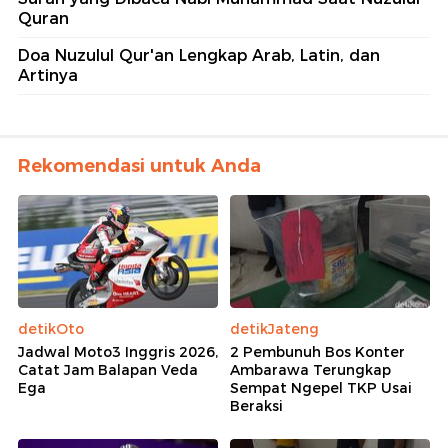
Quran
Doa Nuzulul Qur'an Lengkap Arab, Latin, dan
Artinya
Rekomendasi untuk Anda
detikOto
detikJateng
Jadwal Moto3 Inggris 2026,
2 Pembunuh Bos Konter
Catat Jam Balapan Veda
Ambarawa Terungkap
Ega
Sempat Ngepel TKP Usai
Beraksi