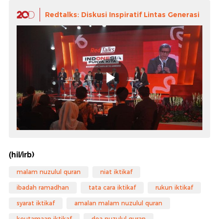
Redtalks: Diskusi Inspiratif Lintas Generasi
(hil/irb)
malam nuzulul quran
niat iktikaf
ibadah ramadhan
tata cara iktikaf
rukun iktikaf
syarat iktikaf
amalan malam nuzulul quran
keutamaan iktikaf
doa nuzulul quran