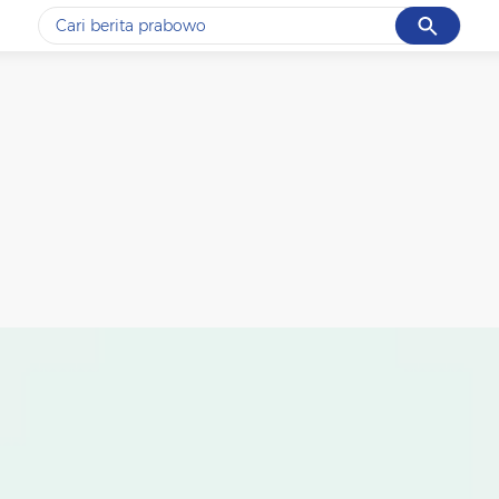
Cancel
Yang sedang ramai dicari
#1
data live draw sgp
#2
gempa hari ini
#3
prabowo
#4
iran
#5
demo
Promoted
Terakhir yang dicari
Loading...