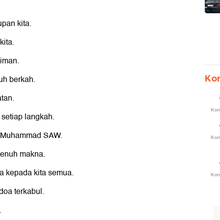
pan kita.
ita.
 iman.
Ko
uh berkah.
atan.
Ko
setiap langkah.
bi Muhammad SAW.
Ko
 penuh makna.
 kepada kita semua.
Ko
doa terkabul.
.