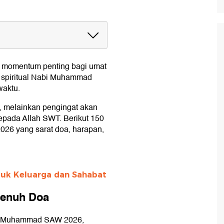
h Doa
di momentum penting bagi umat
n spiritual Nabi Muhammad
waktu.
h, melainkan pengingat akan
epada Allah SWT. Berikut 150
2026 yang sarat doa, harapan,
ntuk Keluarga dan Sahabat
Penuh Doa
abi Muhammad SAW 2026,