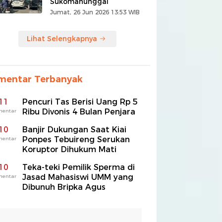
Sukomanunggal
Jumat, 26 Jun 2026 13:53 WIB
Lihat Selengkapnya
mentar Terbanyak
11
Pencuri Tas Berisi Uang Rp 5
Ribu Divonis 4 Bulan Penjara
mentar
10
Banjir Dukungan Saat Kiai
Ponpes Tebuireng Serukan
mentar
Koruptor Dihukum Mati
10
Teka-teki Pemilik Sperma di
Jasad Mahasiswi UMM yang
mentar
Dibunuh Bripka Agus