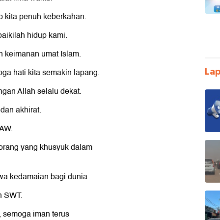
p kita penuh keberkahan.
baikilah hidup kami.
n keimanan umat Islam.
Lap
ga hati kita semakin lapang.
gan Allah selalu dekat.
dan akhirat.
SAW.
-orang yang khusyuk dalam
wa kedamaian bagi dunia.
ah SWT.
, semoga iman terus