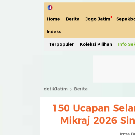
Home
Berita
Jogo Jatim
Sepakbo
Indeks
Terpopuler
Koleksi Pilihan
Info Se
detikJatim
Berita
150 Ucapan Sela
Mikraj 2026 Si
Irma B