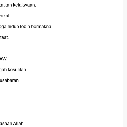
katkan ketakwaan.
wakal.
oga hidup lebih bermakna.
taat.
SAW.
gah kesulitan.
esabaran.
.
asaan Allah.