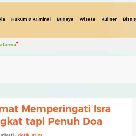
la
Hukum & Kriminal
Budaya
Wisata
Kuliner
Bisnis
kitarmu
mat Memperingati Isra
ngkat tapi Penuh Doa
udiarti -
detikJatim