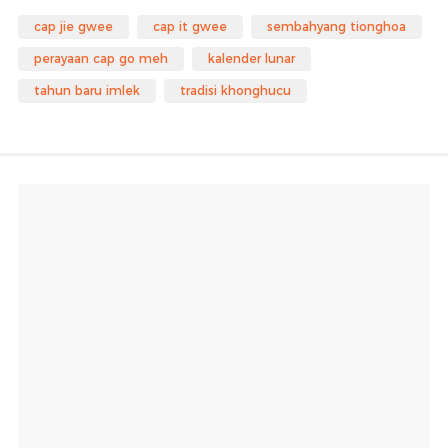
cap jie gwee
cap it gwee
sembahyang tionghoa
perayaan cap go meh
kalender lunar
tahun baru imlek
tradisi khonghucu