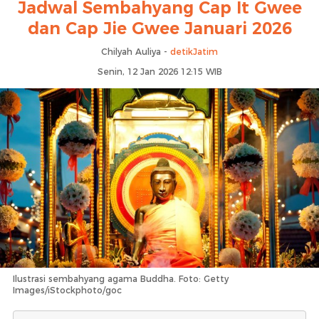
Jadwal Sembahyang Cap It Gwee
dan Cap Jie Gwee Januari 2026
Chilyah Auliya -
detikJatim
Senin, 12 Jan 2026 12:15 WIB
Ilustrasi sembahyang agama Buddha. Foto: Getty
Images/iStockphoto/goc