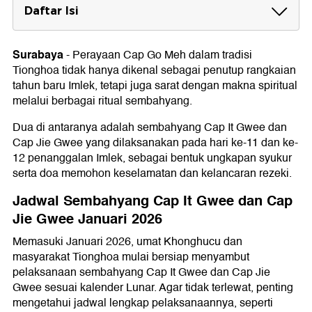
Daftar Isi
Jadwal Sembahyang Cap It Gwee dan Cap
Jie Gwee Januari 2026
Surabaya
-
Perayaan Cap Go Meh dalam tradisi
3 Januari: Sejit Wu Ji Lao Mu Niang &
Tionghoa tidak hanya dikenal sebagai penutup rangkaian
Sembahyang Cap Go
tahun baru Imlek, tetapi juga sarat dengan makna spiritual
6 Januari: Sejit Buddha Amitabha
melalui berbagai ritual sembahyang.
8 Januari: Sejit Ri Guang Bian Zhao Pu Sa
11 Januari: Sejit Zhang Xian Da Di
Dua di antaranya adalah sembahyang Cap It Gwee dan
15 Januari: Sejit Dong Gong Zheng Xian
Cap Jie Gwee yang dilaksanakan pada hari ke-11 dan ke-
19 Januari: Sembahyang Ce It (Cap Jie Gwee)
12 penanggalan Imlek, sebagai bentuk ungkapan syukur
24 Januari: Sejit Pu An Zu Shi
serta doa memohon keselamatan dan kelancaran rezeki.
26 Januari: Sakyamuni Buddha Mencapai
Penerangan Sempurna
Jadwal Sembahyang Cap It Gwee dan Cap
Jie Gwee Januari 2026
Memasuki Januari 2026, umat Khonghucu dan
masyarakat Tionghoa mulai bersiap menyambut
pelaksanaan sembahyang Cap It Gwee dan Cap Jie
Gwee sesuai kalender Lunar. Agar tidak terlewat, penting
mengetahui jadwal lengkap pelaksanaannya, seperti