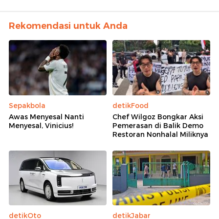
Rekomendasi untuk Anda
Sepakbola
detikFood
Awas Menyesal Nanti
Chef Wilgoz Bongkar Aksi
Menyesal, Vinicius!
Pemerasan di Balik Demo
Restoran Nonhalal Miliknya
detikOto
detikJabar