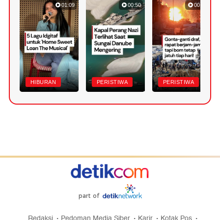
01:09
00:50
00:55
HIBURAN
PERISTIWA
PERISTIWA
part of
Redaksi
Pedoman Media Siber
Karir
Kotak Pos