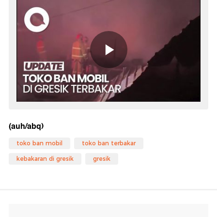
(auh/abq)
toko ban mobil
toko ban terbakar
kebakaran di gresik
gresik