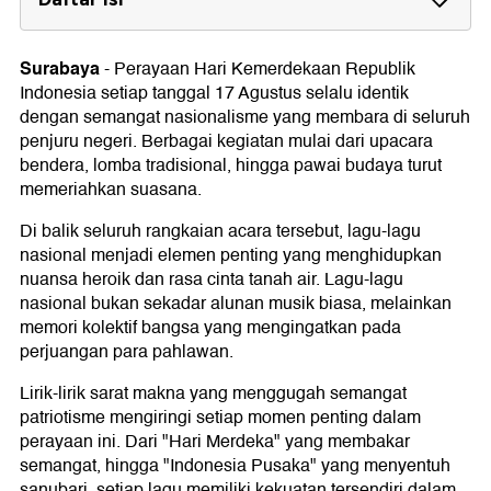
Lagu Nasional untuk Acara 17 Agustus
1. Lagu Dari Sabang Sampai Merauke
Surabaya
-
Perayaan Hari Kemerdekaan Republik
2. Lagu Mengheningkan Cipta
Indonesia setiap tanggal 17 Agustus selalu identik
3. Lagu Satu Nusa Satu Bangsa
dengan semangat nasionalisme yang membara di seluruh
4. Lagu Berkibarlah Benderaku
penjuru negeri. Berbagai kegiatan mulai dari upacara
5. Lagu Hari Merdeka (17 Agustus 45)
bendera, lomba tradisional, hingga pawai budaya turut
6. Lagu Bangun Pemuda Pemudi
memeriahkan suasana.
7. Tanah Airku
8. Lagu Maju Tak Gentar
Di balik seluruh rangkaian acara tersebut, lagu-lagu
9. Lagu Indonesia Tetap Merdeka
10. Rayuan Pulau Kelapa
nasional menjadi elemen penting yang menghidupkan
11. Lagu Bagimu Negeri
nuansa heroik dan rasa cinta tanah air. Lagu-lagu
12. Lagu Indonesia Pusaka
nasional bukan sekadar alunan musik biasa, melainkan
13. Syukur
memori kolektif bangsa yang mengingatkan pada
14. Lagu Indonesia Raya
perjuangan para pahlawan.
15. Lagu Gebyar-gebyar
16. Lagu Garuda Pancasila
Lirik-lirik sarat makna yang menggugah semangat
17. Indonesia Pusaka
patriotisme mengiringi setiap momen penting dalam
perayaan ini. Dari "Hari Merdeka" yang membakar
semangat, hingga "Indonesia Pusaka" yang menyentuh
sanubari, setiap lagu memiliki kekuatan tersendiri dalam