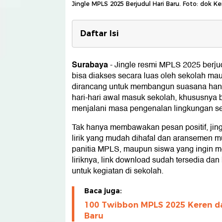
Jingle MPLS 2025 Berjudul Hari Baru. Foto: dok
Daftar Isi
Lirik Jingle MPLS Ramah 'Hari Bar
Surabaya
-
Jingle resmi MPLS 2025 berjudu
Link Jingle MPLS 2025
bisa diakses secara luas oleh sekolah mau
dirancang untuk membangun suasana han
hari-hari awal masuk sekolah, khususnya 
menjalani masa pengenalan lingkungan se
Tak hanya membawakan pesan positif, jing
lirik yang mudah dihafal dan aransemen mu
panitia MPLS, maupun siswa yang ingin m
liriknya, link download sudah tersedia da
untuk kegiatan di sekolah.
Baca juga:
100 Twibbon MPLS 2025 Keren da
Baru