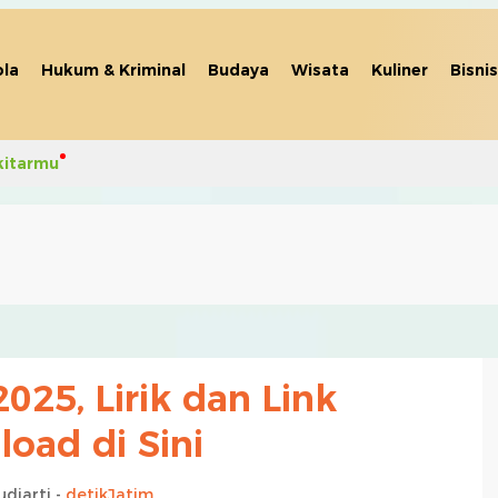
la
Hukum & Kriminal
Budaya
Wisata
Kuliner
Bisnis
kitarmu
025, Lirik dan Link
oad di Sini
udiarti -
detikJatim