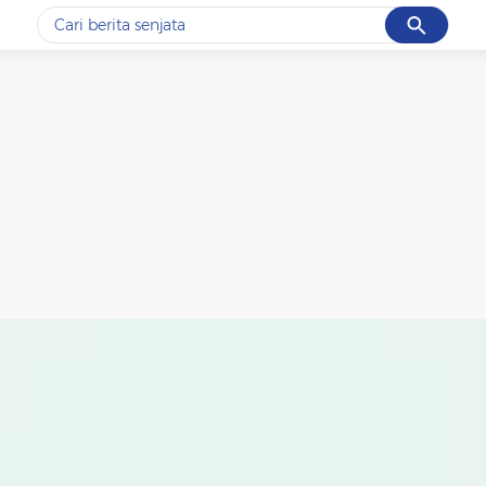
Cancel
Yang sedang ramai dicari
#1
data live draw sgp
#2
iran
#3
senjata
#4
prabowo
#5
gempa hari ini
Promoted
Terakhir yang dicari
Loading...