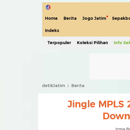
Home
Berita
Jogo Jatim
Sepakbo
Indeks
Terpopuler
Koleksi Pilihan
Info Se
detikJatim
Berita
Jingle MPLS 2
Downl
Irma B