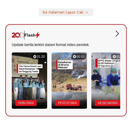
Ke Halaman Lapor Cak
Flash
Update berita terkini dalam format video pendek.
01:20
00:53
01:07
HIBURAN
PERISTIWA
KESEHATAN