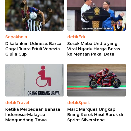
Sepakbola
detikEdu
Dikalahkan Udinese, Barca
Sosok Maba Undip yang
Gagal Juara Friuli Venezia
Viral Ngadu Harga Beras
Giulia Cup
ke Mentan Pakai Data
detikTravel
detikSport
Ketika Perbedaan Bahasa
Marc Marquez Ungkap
Indonesia-Malaysia
Biang Kerok Hasil Buruk di
Mengundang Tawa
Sprint Silverstone