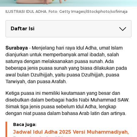
ILUSTRASI IDUL ADHA. Foto: Getty Images/iStockphoto/sofirinaja
Daftar Isi
Puasa Sebelum Idul Adha
1. Puasa Dzulhijjah (1-7 Dzulhijjah)
Surabaya
-
Menjelang hari raya Idul Adha, umat Islam
2. Puasa Tarwiyah (8 Dzulhijjah)
dianjurkan untuk memperbanyak amal ibadah, salah
3. Puasa Arafah (9 Dzulhijjah)
satunya dengan melaksanakan puasa sunah. Ada
beberapa jenis puasa sunah yang biasa dilakukan pada
awal bulan Dzulhijjah, yaitu puasa Dzulhijjah, puasa
Tarwiyah, dan puasa Arafah.
Ketiga puasa ini memiliki keutamaan yang besar dan
disebutkan dalam berbagai hadis Nabi Muhammad SAW.
Simak tiga jenis puasa sebelum Idul Adha, lengkap
dengan niat puasa dalam bahasa Arab latin dan artinya.
Baca juga:
Jadwal Idul Adha 2025 Versi Muhammadiyah,