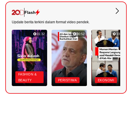
Flash
Update berita terkini dalam format video pendek.
01:32
00:52
03:22
FASHION &
BEAUTY
PERISTIWA
EKONOMI