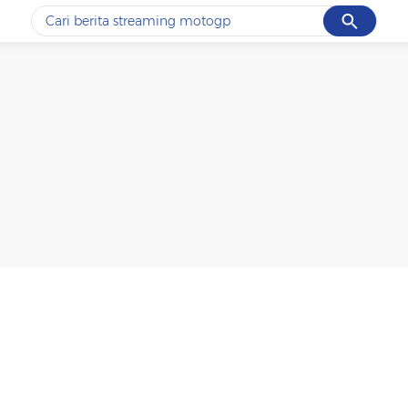
Cancel
Yang sedang ramai dicari
#1
ketik
#2
bromo
#3
streaming motogp
#4
prabowo
#5
data live draw sgp
Promoted
Terakhir yang dicari
Loading...