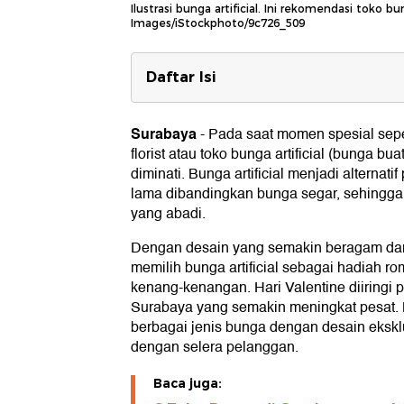
Ilustrasi bunga artificial. Ini rekomendasi toko bu
Images/iStockphoto/9c726_509
Daftar Isi
Rekomendasi Toko Artificial Flowe
1. Sekarmila Florist
Surabaya
-
Pada saat momen spesial seperti
2. Gavrila Florist
florist atau toko bunga artificial (bunga b
3. Grosir Bunga Surabaya
diminati. Bunga artificial menjadi alternati
4. Istana Raja Kembang
lama dibandingkan bunga segar, sehingga 
5. Roseveelt Florist
yang abadi.
Dengan desain yang semakin beragam dan 
memilih bunga artificial sebagai hadiah ro
kenang-kenangan. Hari Valentine diiringi pe
Surabaya yang semakin meningkat pesat.
berbagai jenis bunga dengan desain ekskl
dengan selera pelanggan.
Baca juga: