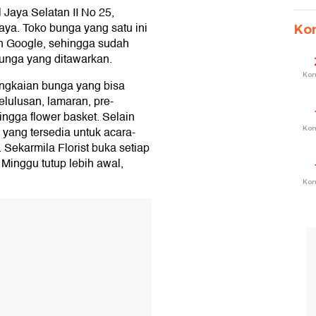
 Jaya Selatan II No 25,
a. Toko bunga yang satu ini
Ko
n Google, sehingga sudah
-bunga yang ditawarkan.
Ko
ngkaian bunga yang bisa
elulusan, lamaran, pre-
hingga flower basket. Selain
Ko
 yang tersedia untuk acara-
. Sekarmila Florist buka setiap
 Minggu tutup lebih awal,
Ko
T