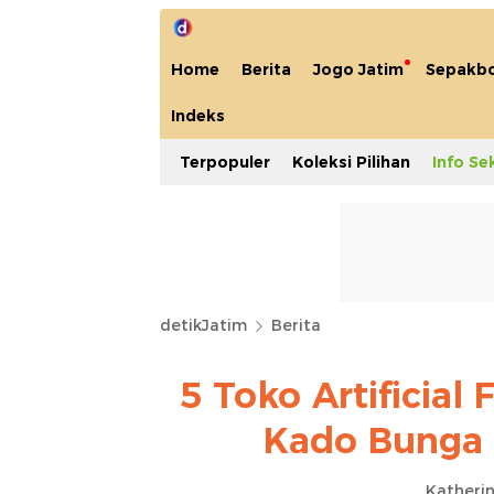
Home
Berita
Jogo Jatim
Sepakbo
Indeks
Terpopuler
Koleksi Pilihan
Info Se
detikJatim
Berita
5 Toko Artificial 
Kado Bunga 
Katherin