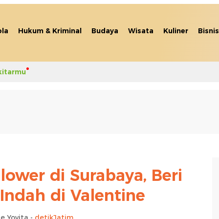
la
Hukum & Kriminal
Budaya
Wisata
Kuliner
Bisnis
kitarmu
Flower di Surabaya, Beri
Indah di Valentine
e Yovita -
detikJatim