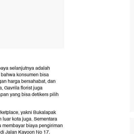
baya selanjutnya adalah
im bahwa konsumen bisa
an harga bersahabat, dan
 Gavrila florist juga
n yang bisa detikers pilih
arketplace, yakni Bukalapak
luar kota juga. Sementara
rlu membayar biaya pengiriman
si di Jalan Kayoon No 17,