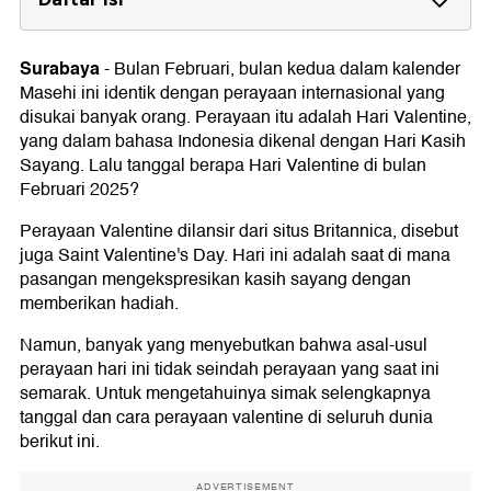
Kapan Hari Valentine 2025
Surabaya
-
Bulan Februari, bulan kedua dalam kalender
Perayaan Valentine di Beberapa Negara
Masehi ini identik dengan perayaan internasional yang
1. Filipina
disukai banyak orang. Perayaan itu adalah Hari Valentine,
2. Denmark
yang dalam bahasa Indonesia dikenal dengan Hari Kasih
3. Jepang
Sayang. Lalu tanggal berapa Hari Valentine di bulan
4. Taiwan
Februari 2025?
5. Jerman
6. Italia
Perayaan Valentine dilansir dari situs Britannica, disebut
7. Brazil
juga Saint Valentine's Day. Hari ini adalah saat di mana
Makna Cokelat dan Bunga
pasangan mengekspresikan kasih sayang dengan
memberikan hadiah.
Namun, banyak yang menyebutkan bahwa asal-usul
perayaan hari ini tidak seindah perayaan yang saat ini
semarak. Untuk mengetahuinya simak selengkapnya
tanggal dan cara perayaan valentine di seluruh dunia
berikut ini.
ADVERTISEMENT