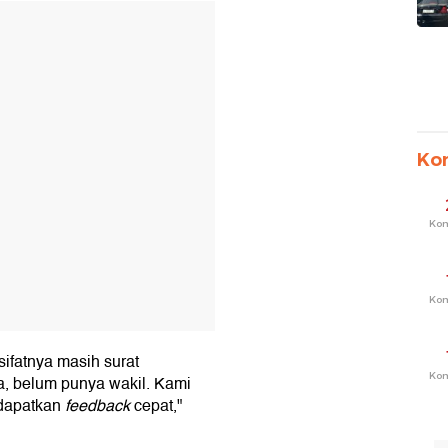
T
Ko
Ko
Ko
sifatnya masih surat
Ko
a, belum punya wakil. Kami
ndapatkan
feedback
cepat,"