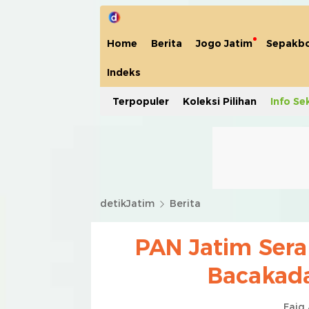
Home
Berita
Jogo Jatim
Sepakbo
Indeks
Terpopuler
Koleksi Pilihan
Info Se
detikJatim
Berita
PAN Jatim Ser
Bacakada
Faiq