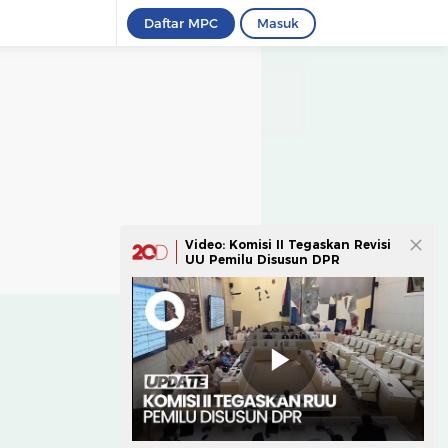
Daftar MPC
Masuk
Video: Komisi II Tegaskan Revisi
UU Pemilu Disusun DPR