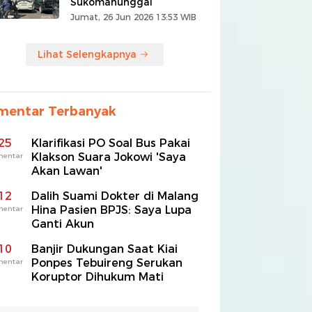
Sukomanunggal
Jumat, 26 Jun 2026 13:53 WIB
Lihat Selengkapnya
mentar Terbanyak
25
Klarifikasi PO Soal Bus Pakai
Klakson Suara Jokowi 'Saya
mentar
Akan Lawan'
12
Dalih Suami Dokter di Malang
Hina Pasien BPJS: Saya Lupa
mentar
Ganti Akun
10
Banjir Dukungan Saat Kiai
Ponpes Tebuireng Serukan
mentar
Koruptor Dihukum Mati