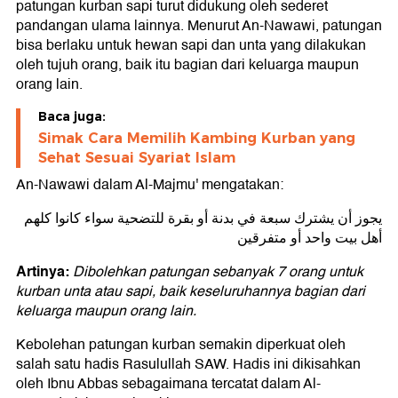
patungan kurban sapi turut didukung oleh sederet
pandangan ulama lainnya. Menurut An-Nawawi, patungan
bisa berlaku untuk hewan sapi dan unta yang dilakukan
oleh tujuh orang, baik itu bagian dari keluarga maupun
orang lain.
Baca juga:
Simak Cara Memilih Kambing Kurban yang
Sehat Sesuai Syariat Islam
An-Nawawi dalam Al-Majmu' mengatakan:
يجوز أن يشترك سبعة في بدنة أو بقرة للتضحية سواء كانوا كلهم
أهل بيت واحد أو متفرقين
Artinya:
Dibolehkan patungan sebanyak 7 orang untuk
kurban unta atau sapi, baik keseluruhannya bagian dari
keluarga maupun orang lain.
Kebolehan patungan kurban semakin diperkuat oleh
salah satu hadis Rasulullah SAW. Hadis ini dikisahkan
oleh Ibnu Abbas sebagaimana tercatat dalam Al-