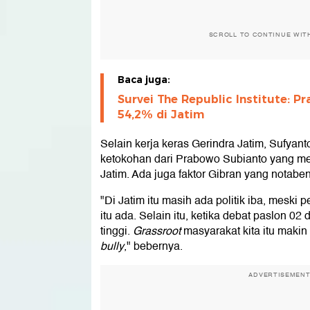
SCROLL TO CONTINUE WIT
Baca juga:
Survei The Republic Institute: 
54,2% di Jatim
Selain kerja keras Gerindra Jatim, Sufyan
ketokohan dari Prabowo Subianto yang men
Jatim. Ada juga faktor Gibran yang notaben
"Di Jatim itu masih ada politik iba, meski p
itu ada. Selain itu, ketika debat paslon 02 d
tinggi.
Grassroot
masyarakat kita itu makin 
bully
," bebernya.
ADVERTISEMEN