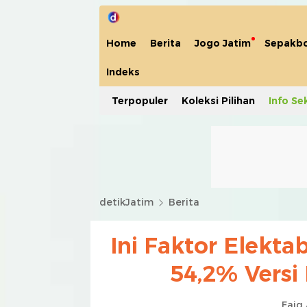
Home
Berita
Jogo Jatim
Sepakbo
Indeks
Terpopuler
Koleksi Pilihan
Info Se
detikJatim
Berita
Ini Faktor Elektab
54,2% Versi 
Faiq