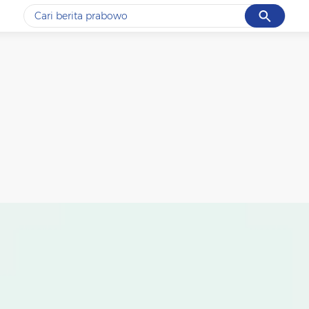
Cancel
Yang sedang ramai dicari
#1
gempa hari ini
#2
gempa
#3
prabowo
#4
iran
#5
demo
Promoted
Terakhir yang dicari
Loading...