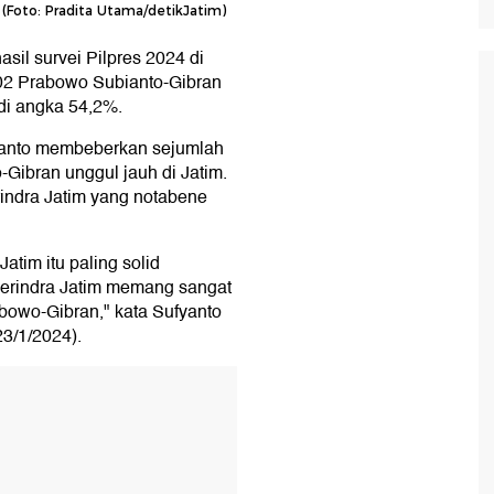
(Foto: Pradita Utama/detikJatim)
hasil survei Pilpres 2024 di
n 02 Prabowo Subianto-Gibran
di angka 54,2%.
fyanto membeberkan sejumlah
-Gibran unggul jauh di Jatim.
erindra Jatim yang notabene
atim itu paling solid
erindra Jatim memang sangat
owo-Gibran," kata Sufyanto
23/1/2024).