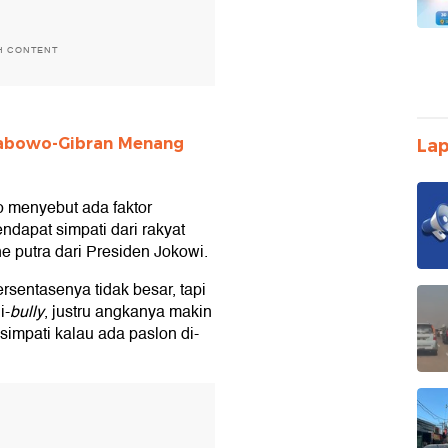
H CONTENT
Prabowo-Gibran Menang
Lap
to menyebut ada faktor
dapat simpati dari rakyat
e putra dari Presiden Jokowi.
ersentasenya tidak besar, tapi
i-
bully
, justru angkanya makin
simpati kalau ada paslon di-
T