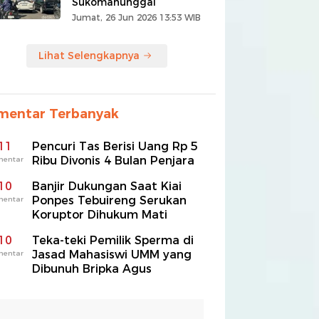
Sukomanunggal
Jumat, 26 Jun 2026 13:53 WIB
Lihat Selengkapnya
mentar Terbanyak
11
Pencuri Tas Berisi Uang Rp 5
Ribu Divonis 4 Bulan Penjara
mentar
10
Banjir Dukungan Saat Kiai
Ponpes Tebuireng Serukan
mentar
Koruptor Dihukum Mati
10
Teka-teki Pemilik Sperma di
Jasad Mahasiswi UMM yang
mentar
Dibunuh Bripka Agus