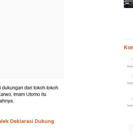
Ko
Ko
Ko
i dukungan dari tokoh-tokoh
 Karwo, Imam Utomo itu
bahnya.
Ko
lek Deklarasi Dukung